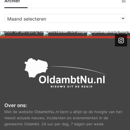
Archief
A
r
c
h
i
e
f
Over ons:
Met de website OldambtNu.nl bent u altijd op de hoogte van het
meest actuele nieuws, incidenten en evenementen in de
gemeente Oldambt. 24 uur per dag, 7 dagen per week.