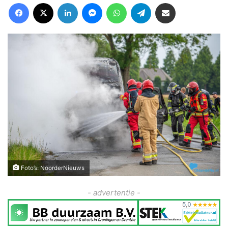
Facebook
X
LinkedIn
Messenger
WhatsApp
Telegram
Deel via Email
Foto’s: NoorderNieuws
- advertentie -