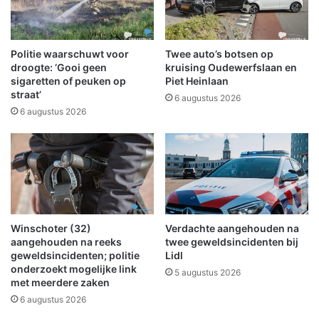
g
v
g
o
e
e
w
l
Politie waarschuwt voor
Twee auto’s botsen op
o
,
droogte: ‘Gooi geen
kruising Oudewerfslaan en
n
m
sigaretten of peuken op
Piet Heinlaan
d
straat’
a
6 augustus 2026
n
a
6 augustus 2026
a
r
a
d
a
a
n
n
r
n
i
é
j
t
Winschoter (32)
Verdachte aangehouden na
d
e
aangehouden na reeks
twee geweldsincidenten bij
i
v
geweldsincidenten; politie
Lidl
n
e
onderzoekt mogelijke link
5 augustus 2026
g
n
met meerdere zaken
i
a
6 augustus 2026
n
n
M