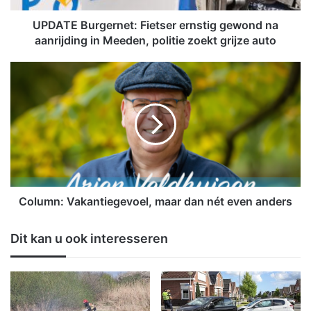
r
g
UPDATE Burgernet: Fietser ernstig gewond na
e
aanrijding in Meeden, politie zoekt grijze auto
r
n
C
e
o
t
l
:
u
F
m
i
n
e
:
t
V
s
a
e
k
Column: Vakantiegevoel, maar dan nét even anders
r
a
e
n
Dit kan u ook interesseren
r
t
n
i
s
e
t
g
i
e