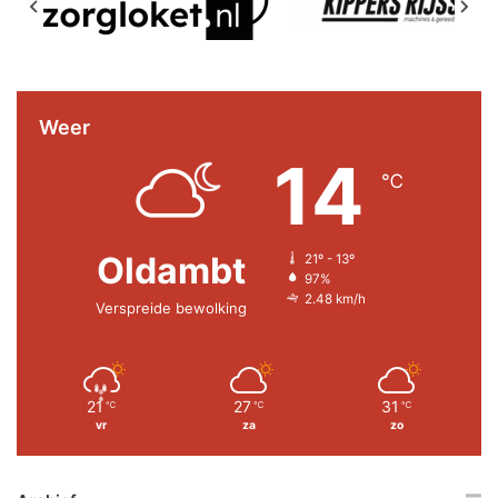
Weer
14
℃
Oldambt
21º - 13º
97%
2.48 km/h
Verspreide bewolking
21
27
31
℃
℃
℃
vr
za
zo