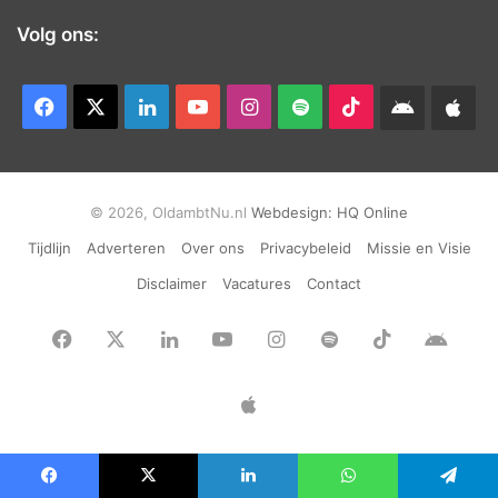
Volg ons:
Facebook
X
LinkedIn
YouTube
Instagram
Spotify
TikTok
Android
App
app
Ap
© 2026, OldambtNu.nl
Webdesign:
HQ Online
Tijdlijn
Adverteren
Over ons
Privacybeleid
Missie en Visie
Disclaimer
Vacatures
Contact
Facebook
X
LinkedIn
YouTube
Instagram
Spotify
TikTok
Andr
app
Apple
App