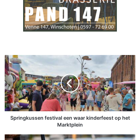
S
p
r
i
n
g
k
u
s
s
Springkussen festival een waar kinderfeest op het
e
Marktplein
n
f
7