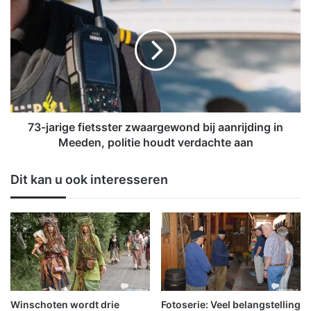
e
3
s
-
t
j
i
a
v
r
a
i
l
g
e
e
e
f
73-jarige fietsster zwaargewond bij aanrijding in
n
i
Meeden, politie houdt verdachte aan
w
e
a
t
Dit kan u ook interesseren
a
s
r
s
k
t
i
e
n
r
d
z
e
w
r
a
f
a
Winschoten wordt drie
Fotoserie: Veel belangstelling