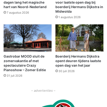
e
r
dagen lang het magische
voor laatste open dag bij
e
g
hart van Noord-Nederland
boerderij Hermans Dijkstra in
s
Midwolda
e
7 augustus 2026
t
w
1 augustus 2026
o
o
p
n
h
d
e
b
t
i
M
j
a
a
Gastrobar MOOD sluit de
Boerderij Hermans Dijkstra
r
a
zomervakantie af met
opent deuren tijdens laatste
k
n
spectaculaire Crazy
open dag van het jaar
t
r
Pianoshow – Zomer Editie
30 juli 2026
p
i
31 juli 2026
l
j
e
d
i
i
– advertenties –
n
n
g
i
n