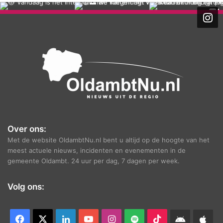
h
i
e
f
Over ons:
Met de website OldambtNu.nl bent u altijd op de hoogte van het
meest actuele nieuws, incidenten en evenementen in de
gemeente Oldambt. 24 uur per dag, 7 dagen per week.
Volg ons:
Facebook
X
LinkedIn
YouTube
Instagram
Spotify
TikTok
Android
App