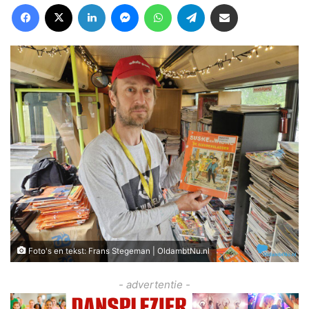
Facebook
X
LinkedIn
Messenger
WhatsApp
Telegram
Deel via Email
Foto's en tekst: Frans Stegeman | OldambtNu.nl
- advertentie -