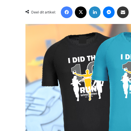
Facebook
X
LinkedIn
Messenger
Deel via Email
Deel dit artikel: