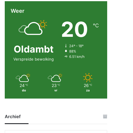
Weer
20
℃
Oldambt
24º - 18º
88%
6.51 km/h
Verspreide bewolking
24
23
26
℃
℃
℃
do
vr
za
Archief