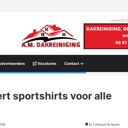
- advertent
Adverteerders
Vacatures
Contact
t sportshirts voor alle
:09
In 1 minuut te lezen