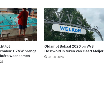
u
s
b
u
s
s
e
n
i
ht tot
Oldambt Bokaal 2026 bij VVS
n
rhalen: GZVW brengt
Oostwold in teken van Geert Meijer
p
loërs weer samen
28 juli 2026
l
026
a
a
t
s
v
a
n
t
r