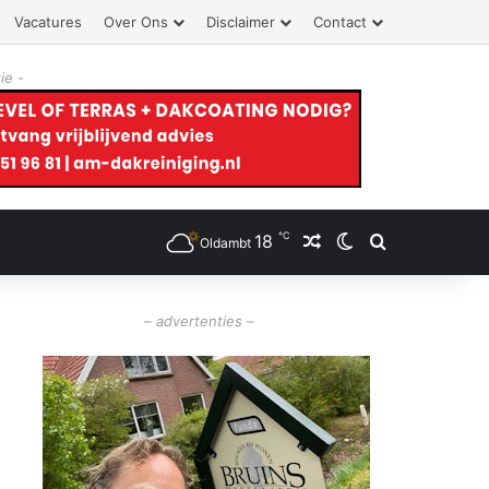
Vacatures
Over Ons
Disclaimer
Contact
ie -
℃
18
Willekeurig artikel
Switch skin
Zoeken
Oldambt
– advertenties –