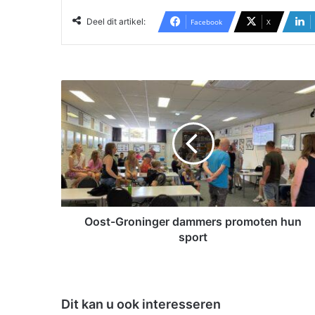
Deel dit artikel:
Facebook
X
O
o
s
t
-
G
r
o
n
i
Oost-Groninger dammers promoten hun
n
sport
g
e
r
d
Dit kan u ook interesseren
a