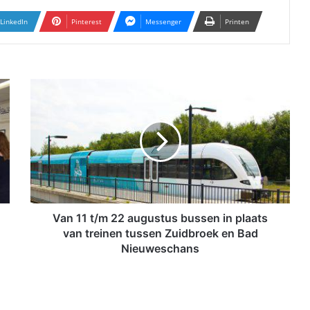
LinkedIn
Pinterest
Messenger
Printen
V
a
n
1
1
t
/
m
2
2
Van 11 t/m 22 augustus bussen in plaats
a
van treinen tussen Zuidbroek en Bad
u
Nieuweschans
g
u
s
t