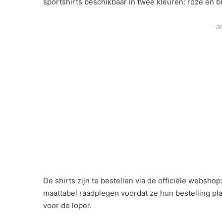
sportshirts beschikbaar in twee kleuren: roze en b
- a
De shirts zijn te bestellen via de officiële webshop
maattabel raadplegen voordat ze hun bestelling pla
voor de loper.