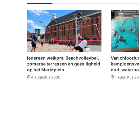
m
m
e
r
s
p
r
o
m
Iedereen welkom: Beachvolleybal,
Van chloorluc
o
zomerse terrassen en gezelligheid
kampioensve
t
op het Marktplein
oud-waterpo
e
4 augustus 2026
1 augustus 2
n
h
u
n
s
p
o
r
t