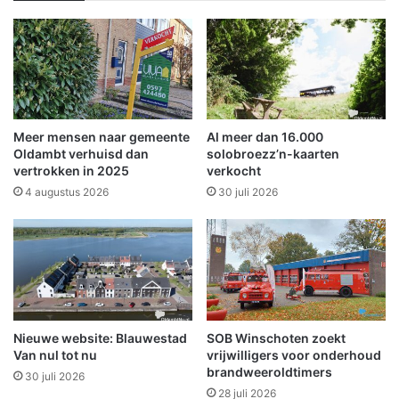
i
s
t
s
g
e
e
n
d
Z
o
u
k
i
t
Meer mensen naar gemeente
Al meer dan 16.000
d
b
Oldambt verhuisd dan
solobroezz’n-kaarten
b
i
vertrokken in 2025
verkocht
r
j
4 augustus 2026
30 juli 2026
o
M
e
e
k
y
e
e
n
r
B
W
a
e
d
Nieuwe website: Blauwestad
SOB Winschoten zoekt
r
Van nul tot nu
vrijwilligers voor onderhoud
N
f
brandweeroldtimers
i
t
30 juli 2026
e
28 juli 2026
i