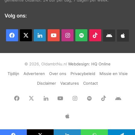
Volg ons:
Facebook
X
LinkedIn
YouTube
Instagram
Spotify
TikTok
Android
App
app
Ap
© 2026, OldambtNu.nl
Webdesign:
HQ Online
Tijdlijn
Adverteren
Over ons
Privacybeleid
Missie en Visie
Disclaimer
Vacatures
Contact
Facebook
X
LinkedIn
YouTube
Instagram
Spotify
TikTok
Andr
app
Apple
App