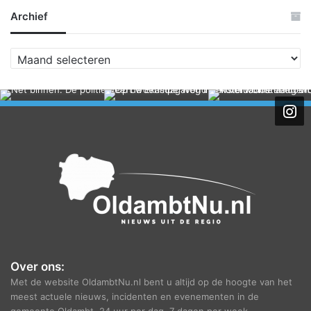
Archief
A
r
c
h
i
e
f
Over ons:
Met de website OldambtNu.nl bent u altijd op de hoogte van het
meest actuele nieuws, incidenten en evenementen in de
gemeente Oldambt. 24 uur per dag, 7 dagen per week.