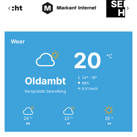
Weer
20
℃
Oldambt
24º - 18º
88%
6.51 km/h
Verspreide bewolking
24
23
26
℃
℃
℃
do
vr
za