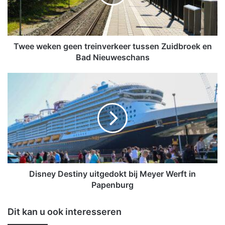
e
k
e
n
g
Twee weken geen treinverkeer tussen Zuidbroek en
e
Bad Nieuweschans
e
n
D
t
i
r
s
e
n
i
e
n
y
v
D
e
e
r
s
k
t
Disney Destiny uitgedokt bij Meyer Werft in
e
i
Papenburg
e
n
r
y
Dit kan u ook interesseren
t
u
u