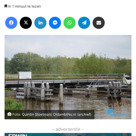
In 1 minuut te lezen
Facebook
X
LinkedIn
Messenger
WhatsApp
Telegram
Deel via Email
Foto: Quintin Stoetman/ OldambtNu.nl (archief)
- advertentie -