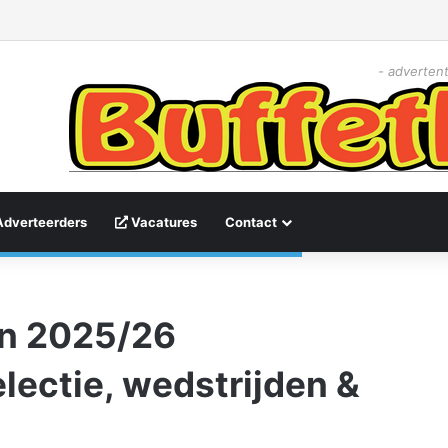
- advertent
Adverteerders
Vacatures
Contact
en 2025/26
ectie, wedstrijden &