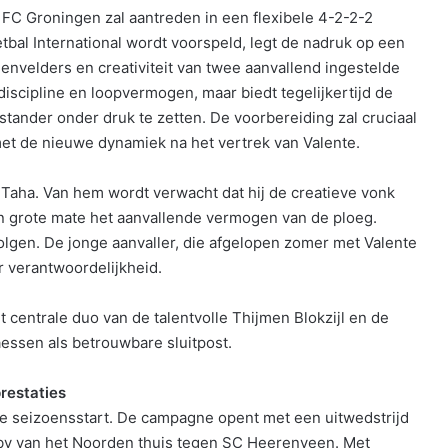
 FC Groningen zal aantreden in een flexibele 4-2-2-2
etbal International wordt voorspeld, legt de nadruk op een
envelders en creativiteit van twee aanvallend ingestelde
discipline en loopvermogen, maar biedt tegelijkertijd de
tander onder druk te zetten. De voorbereiding zal cruciaal
met de nieuwe dynamiek na het vertrek van Valente.
s Taha. Van hem wordt verwacht dat hij de creatieve vonk
 in grote mate het aanvallende vermogen van de ploeg.
lgen. De jonge aanvaller, die afgelopen zomer met Valente
r verantwoordelijkheid.
 centrale duo van de talentvolle Thijmen Blokzijl en de
ssen als betrouwbare sluitpost.
restaties
e seizoensstart. De campagne opent met een uitwedstrijd
by van het Noorden thuis tegen SC Heerenveen. Met