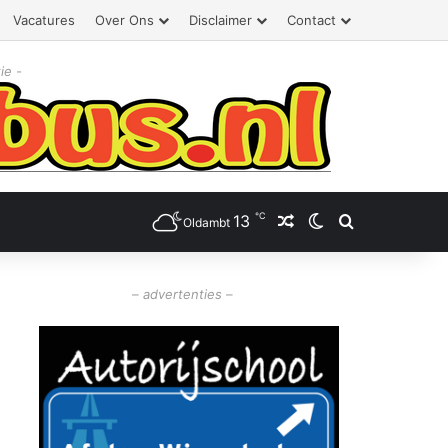
Vacatures
Over Ons
Disclaimer
Contact
ie -
℃
13
Willekeurig artikel
Switch skin
Zoeken
Oldambt
– advertenties –