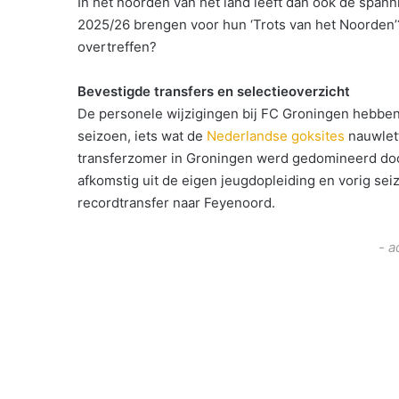
In het noorden van het land leeft dan ook de span
2025/26 brengen voor hun ‘Trots van het Noorden’
overtreffen?
Bevestigde transfers en selectieoverzicht
De personele wijzigingen bij FC Groningen hebben
seizoen, iets wat de
Nederlandse goksites
nauwlett
transferzomer in Groningen werd gedomineerd doo
afkomstig uit de eigen jeugdopleiding en vorig sei
recordtransfer naar Feyenoord.
- a