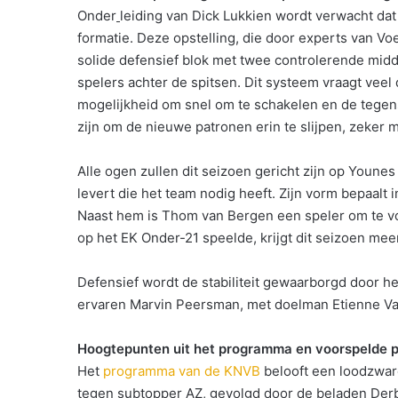
Onder
leiding van Dick Lukkien wordt verwacht dat
formatie. Deze opstelling, die door experts van Vo
solide defensief blok met twee controlerende midd
spelers achter de spitsen. Dit systeem vraagt veel 
mogelijkheid om snel om te schakelen en de tegens
zijn om de nieuwe patronen erin te slijpen, zeker 
Alle ogen zullen dit seizoen gericht zijn op Youne
levert die het team nodig heeft. Zijn vorm bepaalt
Naast hem is Thom van Bergen een speler om te vo
op het EK Onder-21 speelde, krijgt dit seizoen mee
Defensief wordt de stabiliteit gewaarborgd door het
ervaren Marvin Peersman, met doelman Etienne Vae
Hoogtepunten uit het programma en voorspelde p
Het
programma van de KNVB
belooft een loodzwar
tegen subtopper AZ, gevolgd door de beladen Der