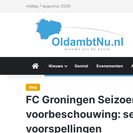
vrijdag 7 augustus 2026
Menu Item
Nieuws
Gemist
Evenementen
Blog
FC Groningen Seizo
voorbeschouwing: sel
voorspellingen