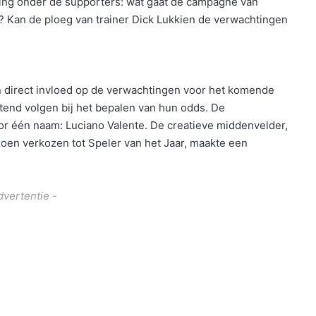
ning onder de supporters: wat gaat de campagne van
? Kan de ploeg van trainer Dick Lukkien de verwachtingen
 direct invloed op de verwachtingen voor het komende
end volgen bij het bepalen van hun odds. De
r één naam: Luciano Valente. De creatieve middenvelder,
zoen verkozen tot Speler van het Jaar, maakte een
dvertentie -