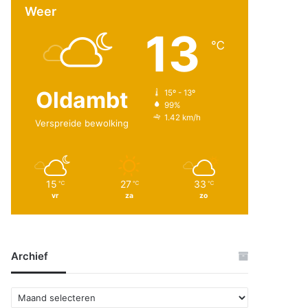
Weer
13
℃
Oldambt
15º - 13º
99%
1.42 km/h
Verspreide bewolking
15
27
33
℃
℃
℃
vr
za
zo
Archief
A