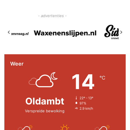
- advertenties -
Weer
14
℃
Oldambt
22º - 13º
97%
2.9 km/h
Verspreide bewolking