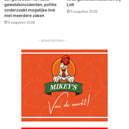
s
geweldsincidenten; politie
Lidl
l
onderzoekt mogelijke link
5 augustus 2026
o
met meerdere zaken
t
6 augustus 2026
e
n
– advertenties –