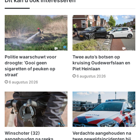
Dit kan u ook interesseren
e
e
r
g
m
o
e
v
n
e
s
r
e
g
n
a
m
n
Politie waarschuwt voor
Twee auto’s botsen op
e
g
droogte: ‘Gooi geen
kruising Oudewerfslaan en
t
S
sigaretten of peuken op
Piet Heinlaan
o
straat’
i
6 augustus 2026
v
n
6 augustus 2026
e
t
r
V
g
i
e
t
w
u
i
s
c
g
Winschoter (32)
Verdachte aangehouden na
h
e
aangehouden na reeks
twee geweldsincidenten bij
t