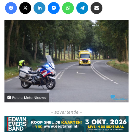
Facebook
X
LinkedIn
Messenger
WhatsApp
Telegram
Deel via Email
Foto's: MeterNieuws
- advertentie -