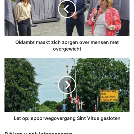
a
m
b
t
m
a
a
Oldambt maakt zich zorgen over mensen met
k
overgewicht
t
z
L
i
e
c
t
h
o
z
p
o
:
r
s
g
p
e
o
n
o
Let op: spoorwegovergang Sint Vitus gesloten
o
r
v
w