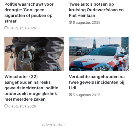
p
j
Politie waarschuwt voor
Twee auto’s botsen op
a
b
droogte: ‘Gooi geen
kruising Oudewerfslaan en
n
o
sigaretten of peuken op
Piet Heinlaan
d
straat’
t
6 augustus 2026
V
s
6 augustus 2026
i
i
s
n
s
g
e
m
r
e
s
t
d
a
Winschoter (32)
Verdachte aangehouden na
i
u
aangehouden na reeks
twee geweldsincidenten bij
j
t
geweldsincidenten; politie
Lidl
k
o
onderzoekt mogelijke link
5 augustus 2026
8
i
met meerdere zaken
6
n
6 augustus 2026
H
e
i
– advertenties –
l