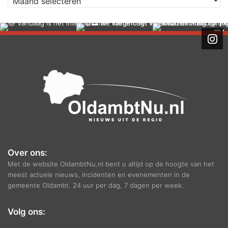
r
c
h
i
e
f
Over ons:
Met de website OldambtNu.nl bent u altijd op de hoogte van het
meest actuele nieuws, incidenten en evenementen in de
gemeente Oldambt. 24 uur per dag, 7 dagen per week.
Volg ons: