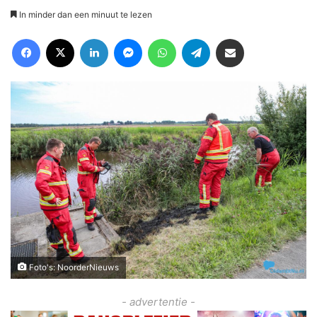
In minder dan een minuut te lezen
Facebook
X
LinkedIn
Messenger
WhatsApp
Telegram
Deel via Email
Foto's: NoorderNieuws
- advertentie -