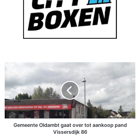
G
e
m
e
e
n
t
e
O
l
Gemeente Oldambt gaat over tot aankoop pand
d
Vissersdijk 86
a