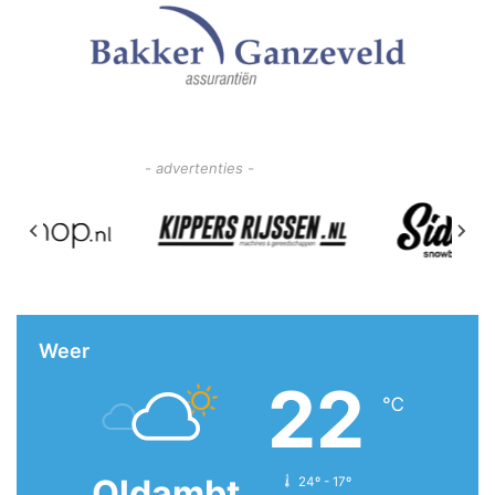
- advertenties -
Weer
22
℃
Oldambt
24º - 17º