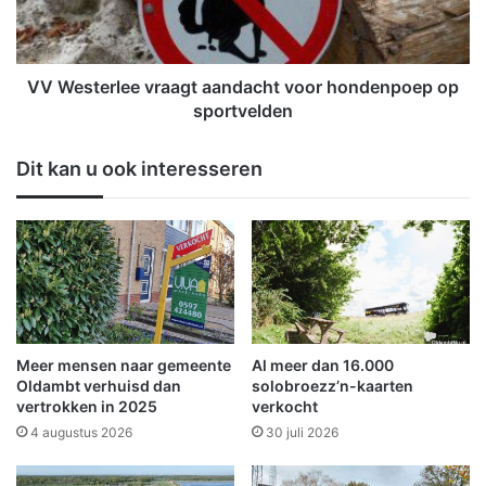
m
e
b
r
t
l
g
e
VV Westerlee vraagt aandacht voor hondenpoep op
a
e
sportvelden
a
v
t
r
Dit kan u ook interesseren
l
a
o
a
s
g
t
a
a
n
d
a
Meer mensen naar gemeente
Al meer dan 16.000
c
Oldambt verhuisd dan
solobroezz’n-kaarten
h
vertrokken in 2025
verkocht
t
4 augustus 2026
30 juli 2026
v
o