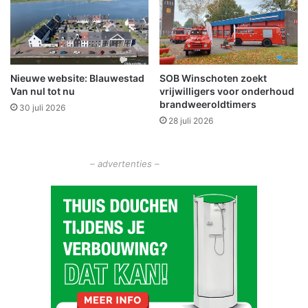
o
r
h
o
n
Nieuwe website: Blauwestad
SOB Winschoten zoekt
d
Van nul tot nu
vrijwilligers voor onderhoud
e
brandweeroldtimers
n
30 juli 2026
28 juli 2026
p
o
e
– advertenties –
p
o
p
s
p
o
r
t
v
e