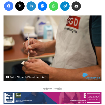
Facebook
X
LinkedIn
Messenger
WhatsApp
Telegram
Deel via Email
Foto: OldambtNu.nl (archief)
- advertentie -