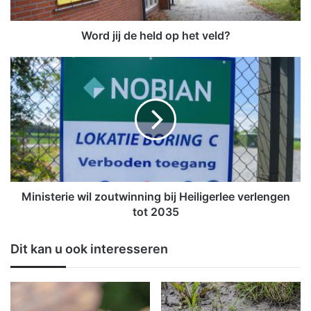
d
e
h
Word jij de held op het veld?
e
l
M
d
i
o
n
p
i
h
s
e
t
t
e
v
r
e
i
l
e
Ministerie wil zoutwinning bij Heiligerlee verlengen
d
w
tot 2035
?
i
l
Dit kan u ook interesseren
z
o
u
t