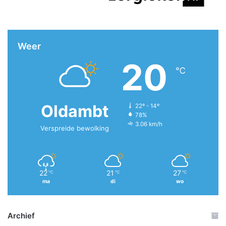
Weer
20
℃
Oldambt
22º - 14º
78%
3.06 km/h
Verspreide bewolking
22
21
27
℃
℃
℃
ma
di
wo
Archief