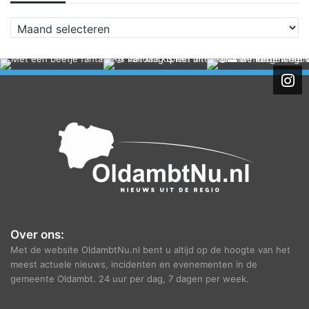
A
r
c
h
i
e
f
Over ons:
Met de website OldambtNu.nl bent u altijd op de hoogte van het
meest actuele nieuws, incidenten en evenementen in de
gemeente Oldambt. 24 uur per dag, 7 dagen per week.