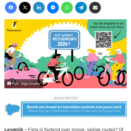
Facebook
X
LinkedIn
Messenger
WhatsApp
Telegram
Deel via Email
Foto: Ingezonden
- advertentie -
Landelijk –
Fiets jij fluitend over mooie, veilige routes? Of