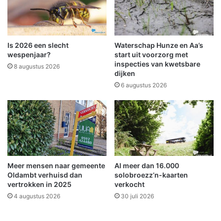
w
i
n
n
i
Is 2026 een slecht
Waterschap Hunze en Aa’s
n
wespenjaar?
start uit voorzorg met
g
inspecties van kwetsbare
8 augustus 2026
dijken
b
i
6 augustus 2026
j
H
e
i
l
i
g
Meer mensen naar gemeente
Al meer dan 16.000
e
Oldambt verhuisd dan
solobroezz’n-kaarten
r
vertrokken in 2025
verkocht
l
4 augustus 2026
30 juli 2026
e
e
v