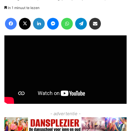
In 1 minuut te lezen
Facebook
X
LinkedIn
Messenger
WhatsApp
Telegram
Deel via Email
- advertentie -