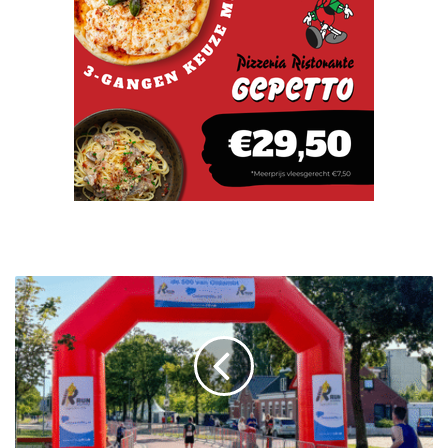
O
o
k
d
i
t
j
a