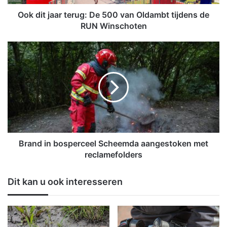
a
r
Ook dit jaar terug: De 500 van Oldambt tijdens de
t
RUN Winschoten
e
r
B
u
r
g
a
:
n
D
d
e
i
5
n
0
b
0
o
v
s
Brand in bosperceel Scheemda aangestoken met
a
p
reclamefolders
n
e
O
r
Dit kan u ook interesseren
l
c
d
e
a
e
m
l
b