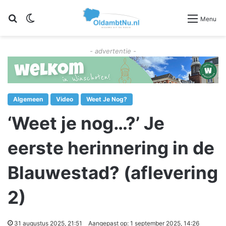
Zoeken
Switch skin
Menu
- advertentie -
Algemeen
Video
Weet Je Nog?
‘Weet je nog…?’ Je
eerste herinnering in de
Blauwestad? (aflevering
2)
31 augustus 2025, 21:51
Aangepast op: 1 september 2025, 14:26