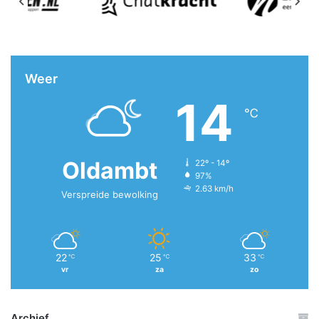
Weer
14
℃
Oldambt
22º - 14º
97%
2.63 km/h
Verspreide bewolking
22
25
33
℃
℃
℃
vr
za
zo
Archief