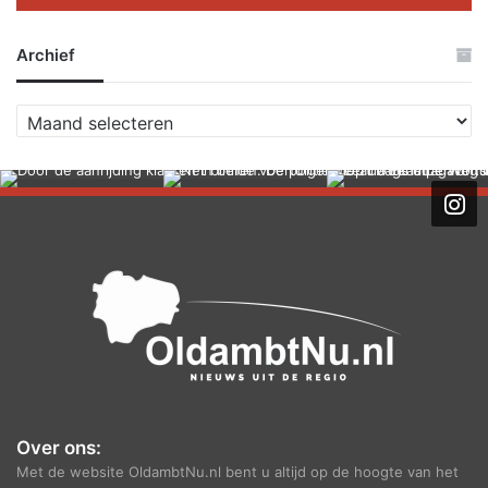
Archief
A
r
c
h
i
e
f
Over ons:
Met de website OldambtNu.nl bent u altijd op de hoogte van het