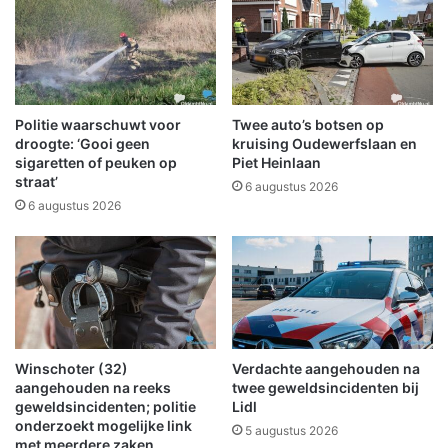
N
v
e
r
d
o
e
u
r
w
l
u
Politie waarschuwt voor
Twee auto’s botsen op
a
i
droogte: ‘Gooi geen
kruising Oudewerfslaan en
n
t
sigaretten of peuken op
Piet Heinlaan
d
straat’
O
6 augustus 2026
s
o
6 augustus 2026
O
s
r
t
k
w
e
o
s
l
t
d
-
w
Winschoter (32)
Verdachte aangehouden na
c
e
aangehouden na reeks
twee geweldsincidenten bij
o
e
geweldsincidenten; politie
Lidl
n
r
onderzoekt mogelijke link
5 augustus 2026
c
t
met meerdere zaken