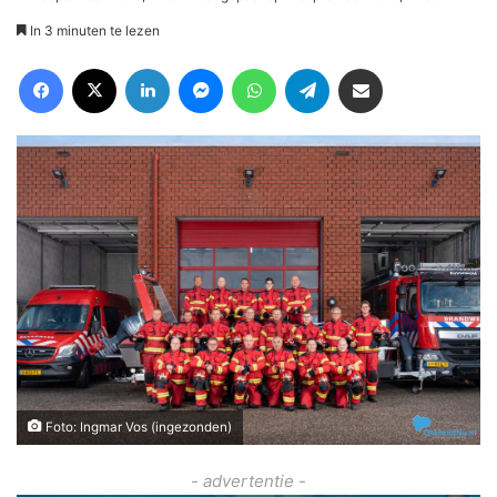
In 3 minuten te lezen
Facebook
X
LinkedIn
Messenger
WhatsApp
Telegram
Deel via Email
Foto: Ingmar Vos (ingezonden)
- advertentie -