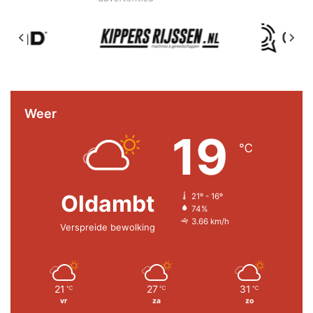
Weer
19
℃
Oldambt
21º - 16º
74%
3.66 km/h
Verspreide bewolking
21
27
31
℃
℃
℃
vr
za
zo