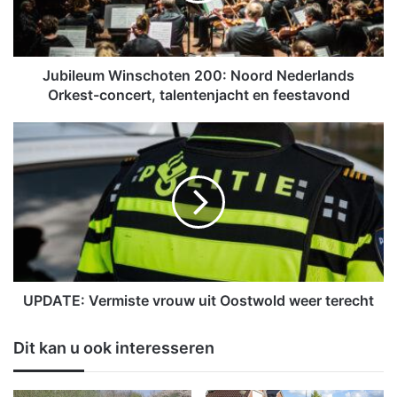
u
m
W
i
Jubileum Winschoten 200: Noord Nederlands
n
Orkest-concert, talentenjacht en feestavond
s
c
U
h
P
o
D
t
A
e
T
n
E
2
:
0
V
0
e
:
r
UPDATE: Vermiste vrouw uit Oostwold weer terecht
N
m
o
i
Dit kan u ook interesseren
o
s
r
t
d
e