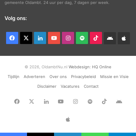
gemeente Oldambt. 24 uur per dag, 7 dagen per week.
Volg ons:
Facebook
X
LinkedIn
YouTube
Instagram
Spotify
TikTok
Android
App
app
Ap
© 2026, OldambtNu.nl
Webdesign:
HQ Online
Tijdlijn
Adverteren
Over ons
Privacybeleid
Missie en Visie
Disclaimer
Vacatures
Contact
Facebook
X
LinkedIn
YouTube
Instagram
Spotify
TikTok
Andr
app
Apple
App