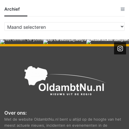
Archief
A
r
c
h
i
e
f
Over ons:
Met de website OldambtNu.nl bent u altijd op de hoogte van het
meest actuele nieuws, incidenten en evenementen in de