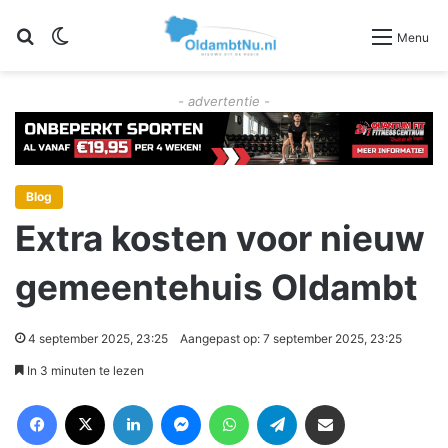
Zoeken
Switch skin
Menu
- advertentie -
Blog
Extra kosten voor nieuw
gemeentehuis Oldambt
4 september 2025, 23:25
Aangepast op: 7 september 2025, 23:25
In 3 minuten te lezen
Facebook
X
LinkedIn
Messenger
WhatsApp
Telegram
Deel via Email