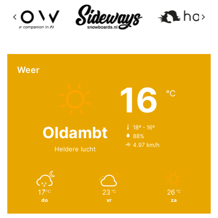
Weer
16
℃
Oldambt
18º - 16º
88%
4.97 km/h
Heldere lucht
17
23
26
℃
℃
℃
do
vr
za