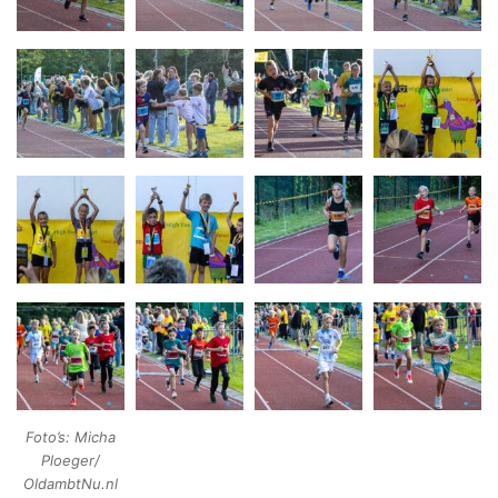
Foto’s: Micha
Ploeger/
OldambtNu.nl