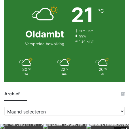
21
℃
Oldambt
30º - 19º
99%
1.94 km/h
Verspreide bewolking
30
22
20
℃
℃
℃
zo
ma
di
Archief
A
r
c
h