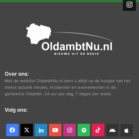
i
e
f
Over ons:
Met de website OldambtNu.nl bent u altijd op de hoogte van het
meest actuele nieuws, incidenten en evenementen in de
gemeente Oldambt. 24 uur per dag, 7 dagen per week.
Volg ons:
Facebook
X
LinkedIn
YouTube
Instagram
Spotify
TikTok
Android
App