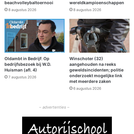
5
a
beachvolleybaltoernooi
wereldkampioenschappen
b
r
8 augustus 2026
8 augustus 2026
i
t
j
i
d
n
e
T
R
e
U
n
N
n
Oldambt in Bedrijf: Op
Winschoter (32)
i
bedrijfsbezoek bij W.D.
aangehouden na reeks
s
Huisman (afl. 4)
geweldsincidenten; politie
h
onderzoekt mogelijke link
7 augustus 2026
a
met meerdere zaken
l
6 augustus 2026
W
i
n
– advertenties –
s
c
h
o
t