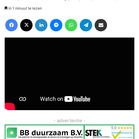
In 1 minuut te lezen
Facebook
X
LinkedIn
Messenger
WhatsApp
Telegram
Deel via Email
- advertentie -