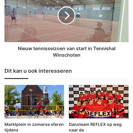
o
e
,
u
n
w
u
t
g
e
a
n
a
n
t
i
Nieuw tennisseizoen van start in Tennishal
h
s
Winschoten
i
s
j
e
Dit kan u ook interesseren
v
i
o
z
o
o
r
e
d
n
e
v
t
a
o
n
p
s
Marktplein in zomerse sferen
Dansteam REFLEX op weg
-
t
tijdens
naar de