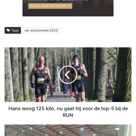
Tags
run winschoten 2025
H
a
n
s
w
o
o
g
1
2
Hans woog 125 kilo, nu gaat hij voor de top-5 bij de
5
RUN
k
i
N
l
i