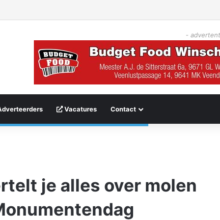
- advertent
Adverteerders
Vacatures
Contact
rtelt je alles over molen
 Monumentendag