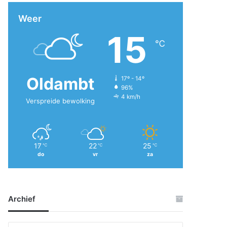
Weer
15
℃
Oldambt
17º - 14º
96%
4 km/h
Verspreide bewolking
17
22
25
℃
℃
℃
do
vr
za
Archief