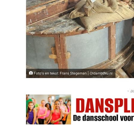
Foto's en tekst: Frans Stegeman | OldambtNu.nl
- a