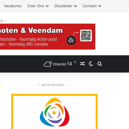
Vacatures
Over Ons
Disclaimer
Contact
ie -
℃
14
Willekeurig artikel
Switch skin
Zoeken
Oldambt
– advertenties –