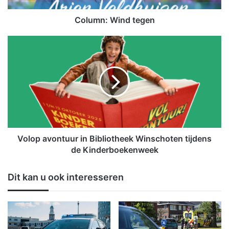
i
n
Column: Wind tegen
d
t
V
e
o
g
l
e
o
n
p
a
v
o
n
t
Volop avontuur in Bibliotheek Winschoten tijdens
u
de Kinderboekenweek
u
r
Dit kan u ook interesseren
i
n
B
i
b