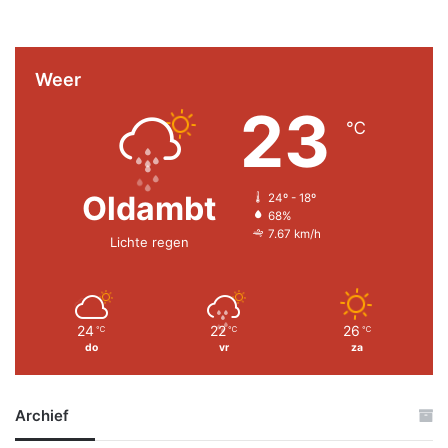
Weer
23
℃
Oldambt
24º - 18º
68%
7.67 km/h
Lichte regen
24
22
26
℃
℃
℃
do
vr
za
Archief