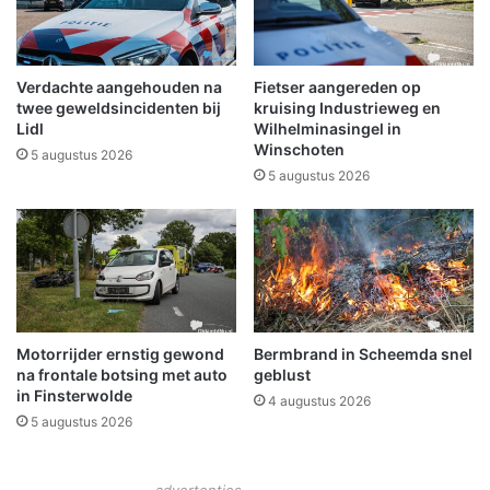
l
i
o
t
Verdachte aangehouden na
Fietser aangereden op
h
twee geweldsincidenten bij
kruising Industrieweg en
e
Lidl
Wilhelminasingel in
Winschoten
e
5 augustus 2026
k
5 augustus 2026
W
i
n
s
c
h
o
Motorrijder ernstig gewond
Bermbrand in Scheemda snel
t
na frontale botsing met auto
geblust
e
in Finsterwolde
4 augustus 2026
n
5 augustus 2026
t
i
j