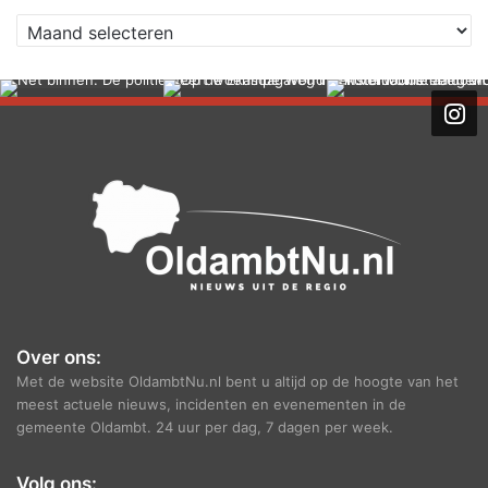
A
r
c
h
i
e
f
Over ons:
Met de website OldambtNu.nl bent u altijd op de hoogte van het
meest actuele nieuws, incidenten en evenementen in de
gemeente Oldambt. 24 uur per dag, 7 dagen per week.
Volg ons: