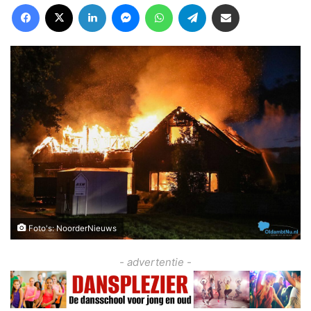
Facebook
X
LinkedIn
Messenger
WhatsApp
Telegram
Deel via Email
Foto's: NoorderNieuws
- advertentie -