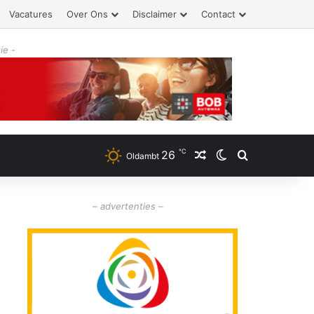
Vacatures
Over Ons
Disclaimer
Contact
ie -
℃
26
Willekeurig artikel
Switch skin
Zoeken
Oldambt
– advertenties –