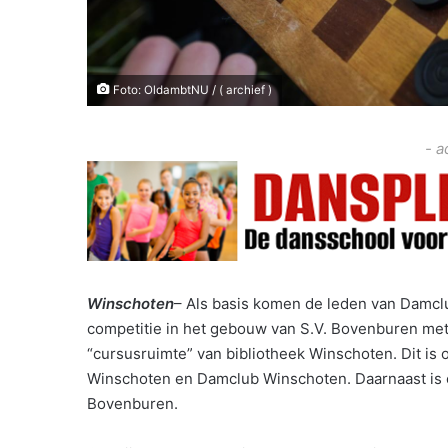
Foto: OldambtNU / ( archief )
- a
Winschoten
– Als basis komen de leden van Damclu
competitie in het gebouw van S.V. Bovenburen me
“cursusruimte” van bibliotheek Winschoten. Dit i
Winschoten en Damclub Winschoten. Daarnaast is o
Bovenburen.