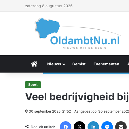
zaterdag 8 augustus 2026
Menu Item
Nieuws
Gemist
Evenementen
Sport
Veel bedrijvigheid b
30 september 2025, 21:52
Aangepast op: 30 september 2025
Facebook
X
LinkedIn
Messenger
Deel via Email
Deel dit artikel: