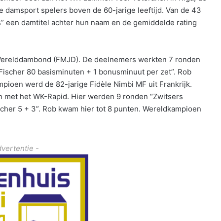
de damsport spelers boven de 60-jarige leeftijd. Van de 43
” een damtitel achter hun naam en de gemiddelde rating
e Werelddambond (FMJD). De deelnemers werkten 7 ronden
Fischer 80 basisminuten + 1 bonusminuut per zet”. Rob
ioen werd de 82-jarige Fidèle Nimbi MF uit Frankrijk.
n met het WK-Rapid. Hier werden 9 ronden “Zwitsers
cher 5 + 3”. Rob kwam hier tot 8 punten. Wereldkampioen
dvertentie -