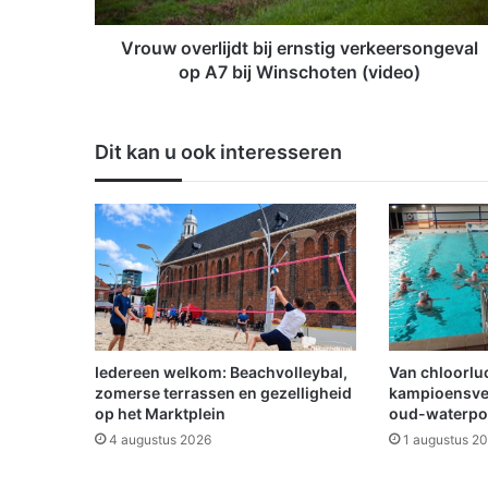
r
l
Vrouw overlijdt bij ernstig verkeersongeval
i
op A7 bij Winschoten (video)
j
d
t
Dit kan u ook interesseren
b
i
j
e
r
n
s
t
i
g
Iedereen welkom: Beachvolleybal,
Van chloorluc
v
zomerse terrassen en gezelligheid
kampioensve
e
op het Marktplein
oud-waterpo
r
4 augustus 2026
1 augustus 2
k
e