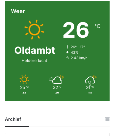
Weer
26
℃
Oldambt
26º - 17º
42%
2.43 km/h
Heldere lucht
25
32
21
℃
℃
℃
za
zo
ma
Archief