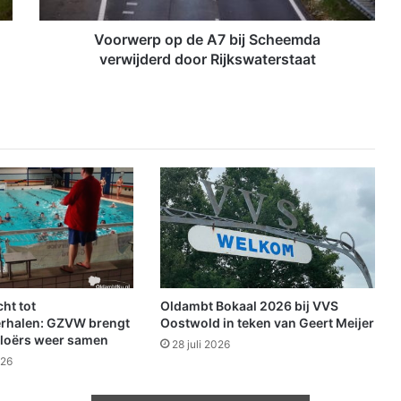
o
p
Voorwerp op de A7 bij Scheemda
d
verwijderd door Rijkswaterstaat
e
A
7
b
i
j
S
c
h
e
e
m
d
ht tot
Oldambt Bokaal 2026 bij VVS
a
rhalen: GZVW brengt
Oostwold in teken van Geert Meijer
v
loërs weer samen
28 juli 2026
e
026
r
w