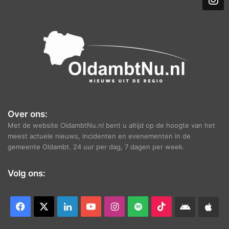
i
e
f
Over ons:
Met de website OldambtNu.nl bent u altijd op de hoogte van het
meest actuele nieuws, incidenten en evenementen in de
gemeente Oldambt. 24 uur per dag, 7 dagen per week.
Volg ons:
Facebook
X
LinkedIn
YouTube
Instagram
Spotify
TikTok
Android
App
app
Ap