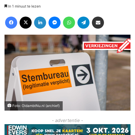
In 1 minuut te lezen
Facebook
X
LinkedIn
Messenger
WhatsApp
Telegram
Deel via Email
Foto: OldambtNu.nl (archief)
- advertentie -