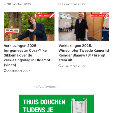
e
e
30 oktober 2025
29 oktober 2025
n
K
v
a
o
r
o
t
r
o
s
n
p
b
r
Verkiezingen 2025:
Verkiezingen 2025:
a
burgemeester Cora-Yfke
Winschoter Tweede Kamerlid
i
a
Sikkema over de
Reinder Blaauw (31) brengt
n
n
verkiezingsdag in Oldambt
stem uit
g
i
(video)
29 oktober 2025
e
n
29 oktober 2025
n
W
,
i
c
n
– advertenties –
r
s
e
c
a
h
t
o
i
t