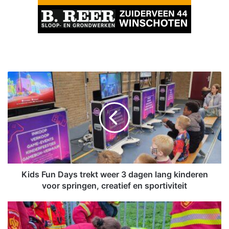
K
i
d
s
F
u
n
D
a
y
Kids Fun Days trekt weer 3 dagen lang kinderen
s
voor springen, creatief en sportiviteit
t
r
R
e
e
k
e