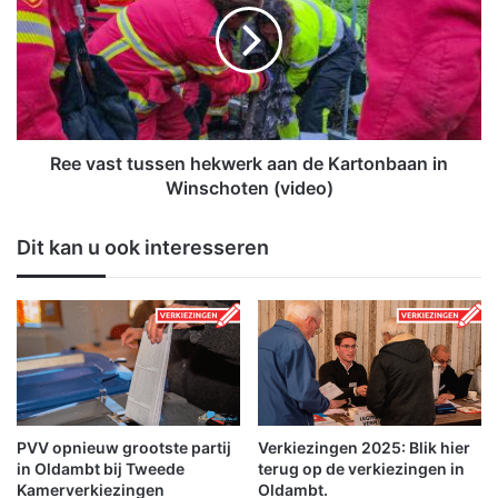
t
v
w
a
e
s
e
t
r
t
3
u
d
s
Ree vast tussen hekwerk aan de Kartonbaan in
a
s
Winschoten (video)
g
e
e
n
Dit kan u ook interesseren
n
h
l
e
a
k
n
w
g
e
k
r
i
k
n
a
d
a
PVV opnieuw grootste partij
Verkiezingen 2025: Blik hier
e
n
in Oldambt bij Tweede
terug op de verkiezingen in
r
d
Kamerverkiezingen
Oldambt.