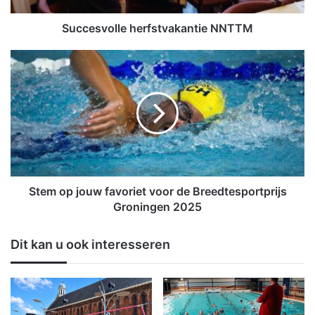
l
l
Succesvolle herfstvakantie NNTTM
e
h
S
e
t
r
e
f
m
s
o
t
p
v
j
a
o
k
u
a
w
Stem op jouw favoriet voor de Breedtesportprijs
n
f
Groningen 2025
t
a
i
v
Dit kan u ook interesseren
e
o
N
r
N
i
T
e
T
t