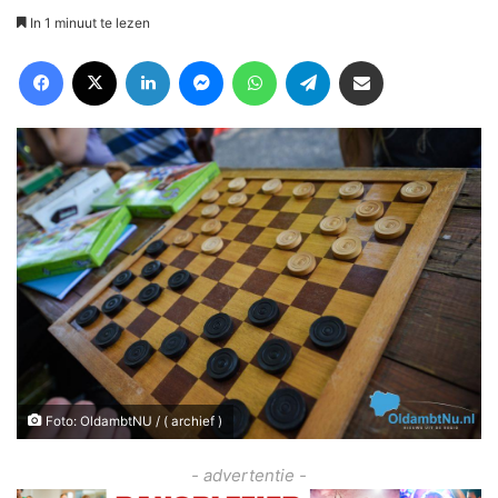
In 1 minuut te lezen
Facebook
X
LinkedIn
Messenger
WhatsApp
Telegram
Deel via Email
Foto: OldambtNU / ( archief )
- advertentie -