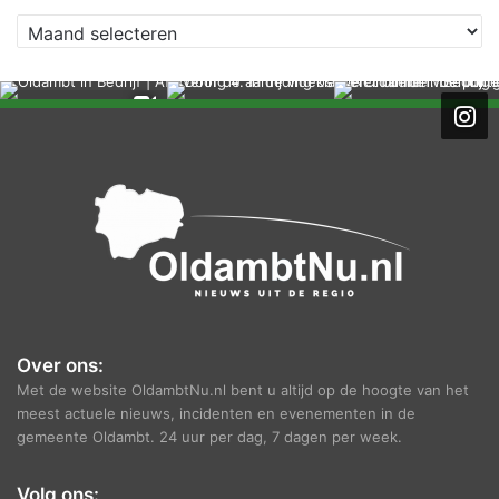
A
r
c
h
i
e
f
Over ons:
Met de website OldambtNu.nl bent u altijd op de hoogte van het
meest actuele nieuws, incidenten en evenementen in de
gemeente Oldambt. 24 uur per dag, 7 dagen per week.
Volg ons: