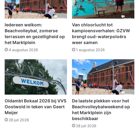
M
v
o
o
r
Iedereen welkom:
Van chloorlucht tot
d
Beachvolleybal, zomerse
kampioensverhalen: GZVW
e
terrassen en gezelligheid op
brengt oud-waterpoloërs
het Marktplein
weer samen
B
r
4 augustus 2026
1 augustus 2026
e
e
d
t
e
s
p
Oldambt Bokaal 2026 bij VVS
De laatste plekken voor het
o
Oostwold in teken van Geert
Beachvolleybalweekend op
r
Meijer
het Marktplein zijn
t
beschikbaar
28 juli 2026
p
28 juli 2026
r
i