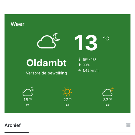
Weer
13
℃
Oldambt
15º - 13º
99%
1.42 km/h
Verspreide bewolking
15
27
33
℃
℃
℃
vr
za
zo
Archief