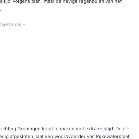
ltijd ‘volgens plan’, maar de hevige regenbuien van het
.
dvertentie -
hting Groningen krijgt te maken met extra reistijd. De af-
lledig afgesloten, laat een woordvoerder van Rijkswaterstaat