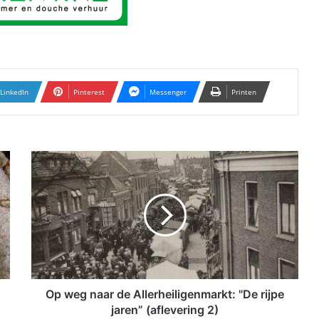
LinkedIn
Pinterest
Messenger
Printen
O
p
w
e
g
n
a
a
r
d
Op weg naar de Allerheiligenmarkt: "De rijpe
e
jaren” (aflevering 2)