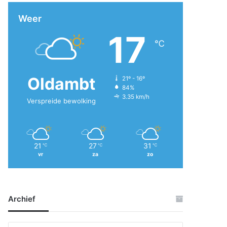
Weer
17
℃
Oldambt
21º - 16º
84%
3.35 km/h
Verspreide bewolking
21
27
31
℃
℃
℃
vr
za
zo
Archief