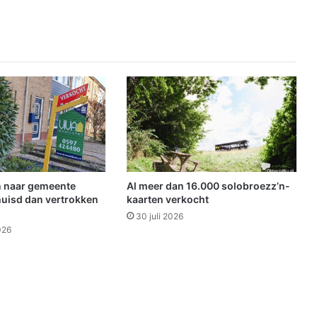
A
l
l
e
r
h
e
i
l
i
g
e
n
 naar gemeente
Al meer dan 16.000 solobroezz’n-
m
uisd dan vertrokken
kaarten verkocht
a
30 juli 2026
r
026
k
t
:
"
D
e