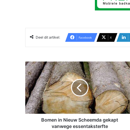
Deel dit artikel:
Facebook
X
B
o
m
e
n
i
n
N
i
e
Bomen in Nieuw Scheemda gekapt
u
vanwege essentaksterfte