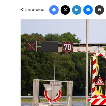
Facebook
X
LinkedIn
Messenger
Deel via Email
Deel dit artikel: