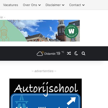
Vacatures
Over Ons
Disclaimer
Contact
ie -
℃
19
Willekeurig artikel
Switch skin
Zoeken
Oldambt
– advertenties –