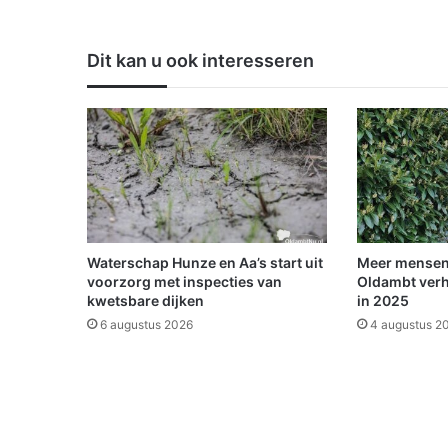
w
S
c
Dit kan u ook interesseren
h
e
e
m
d
a
g
e
k
a
Waterschap Hunze en Aa’s start uit
Meer mensen
p
voorzorg met inspecties van
Oldambt verh
t
kwetsbare dijken
in 2025
v
6 augustus 2026
4 augustus 2
a
n
w
e
g
e