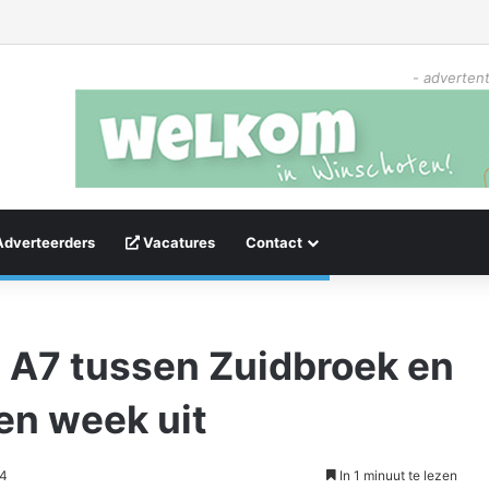
- advertent
Adverteerders
Vacatures
Contact
7 tussen Zuidbroek en
en week uit
34
In 1 minuut te lezen