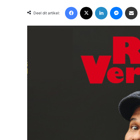
Facebook
X
LinkedIn
Messenger
Deel via Email
Deel dit artikel: