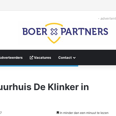
- advertent
Adverteerders
Vacatures
Contact
uurhuis De Klinker in
57
In minder dan een minuut te lezen