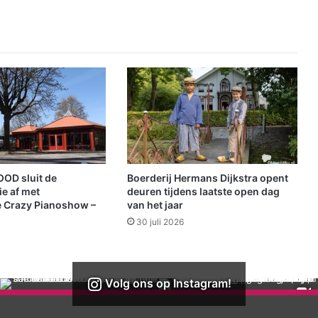
n
D
o
r
p
s
h
u
i
s
D
e
OD sluit de
Boerderij Hermans Dijkstra opent
T
e af met
deuren tijdens laatste open dag
i
e Crazy Pianoshow –
van het jaar
l
30 juli 2026
l
e
W
e
Volg ons op Instagram!
s
t