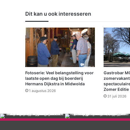
r
g
Dit kan u ook interesseren
a
n
i
s
e
e
r
t
k
a
Fotoserie: Veel belangstelling voor
Gastrobar MO
m
laatste open dag bij boerderij
zomervakanti
p
Hermans Dijkstra in Midwolda
spectaculair
Zomer Editie
i
1 augustus 2026
o
31 juli 2026
e
n
s
c
h