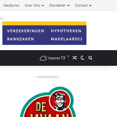
Vacatures
Over Ons
Disclaimer
Contact
ie -
℃
13
Willekeurig artikel
Switch skin
Zoeken
Oldambt
– advertenties –