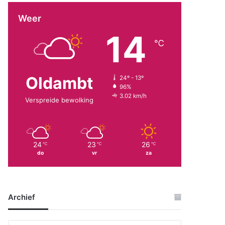
Weer
14
℃
Oldambt
24º - 13º
96%
3.02 km/h
Verspreide bewolking
24
23
26
℃
℃
℃
do
vr
za
Archief