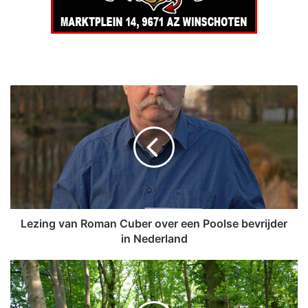
L
e
z
i
n
g
v
a
n
R
Lezing van Roman Cuber over een Poolse bevrijder
o
in Nederland
m
a
D
n
e
C
w