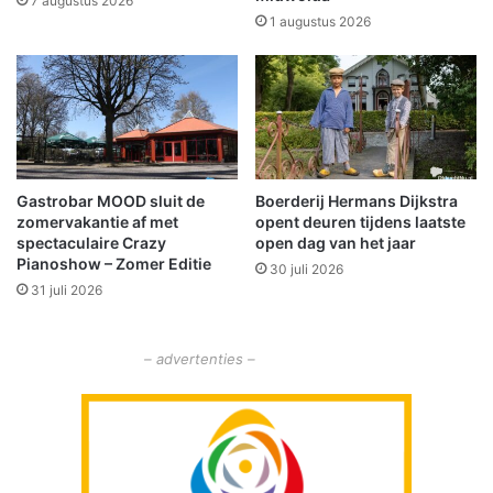
7 augustus 2026
j
e
1 augustus 2026
d
n
e
m
r
a
i
a
n
r
N
w
e
a
Gastrobar MOOD sluit de
Boerderij Hermans Dijkstra
d
n
zomervakantie af met
opent deuren tijdens laatste
e
d
spectaculaire Crazy
open dag van het jaar
r
e
Pianoshow – Zomer Editie
30 juli 2026
l
l
31 juli 2026
a
g
n
r
d
o
– advertenties –
e
p
e
n
g
a