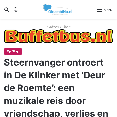
Zoeken
Switch skin
Menu
- advertentie -
Op Stap
Steernvanger ontroert
in De Klinker met ‘Deur
de Roemte’: een
muzikale reis door
vriendschap, verlies en