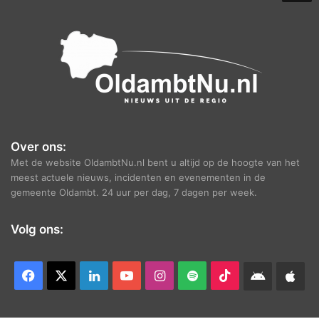
e
f
Over ons:
Met de website OldambtNu.nl bent u altijd op de hoogte van het
meest actuele nieuws, incidenten en evenementen in de
gemeente Oldambt. 24 uur per dag, 7 dagen per week.
Volg ons:
Facebook
X
LinkedIn
YouTube
Instagram
Spotify
TikTok
Android
App
app
Ap