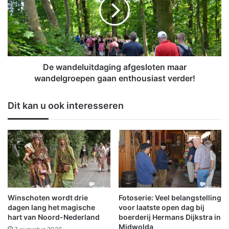
u
a
b
n
e
d
r
e
o
l
v
u
e
i
De wandeluitdaging afgesloten maar
r
t
wandelgroepen gaan enthousiast verder!
e
d
e
a
Dit kan u ook interesseren
n
g
P
i
o
n
o
g
l
a
s
f
e
g
b
e
e
s
Winschoten wordt drie
Fotoserie: Veel belangstelling
v
l
dagen lang het magische
voor laatste open dag bij
r
o
hart van Noord-Nederland
boerderij Hermans Dijkstra in
i
Midwolda
t