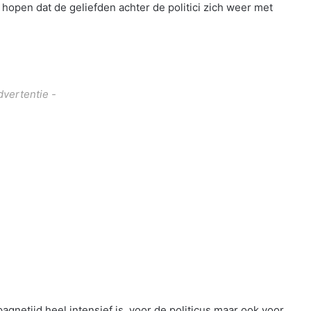
hopen dat de geliefden achter de politici zich weer met
dvertentie -
agnetijd heel intensief is, voor de politicus maar ook voor