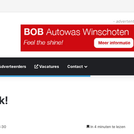
- advertent
Adverteerders
Vacatures
Contact
k!
3:30
In 4 minuten te lezen