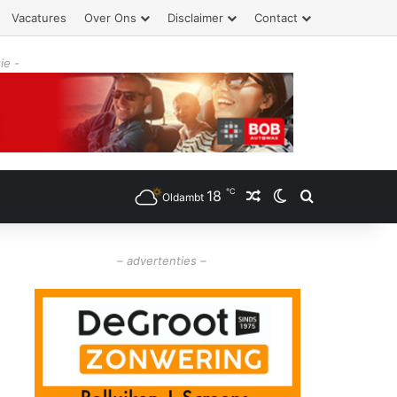
Vacatures
Over Ons
Disclaimer
Contact
ie -
℃
18
Willekeurig artikel
Switch skin
Zoeken
Oldambt
– advertenties –