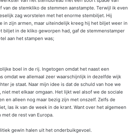
ewerkster van het stembureau met een soort spade van
uf van de stemkliko de stemmen aanstampte. Terwijl ik even
selijk zag worstelen met het enorme stembiljet. Hij
in zijn armen, maar uiteindelijk kreeg hij het biljet weer in
et biljet in de kliko geworpen had, gaf de stemmenstamper
etel aan het stampen was;
ijke boel in de rij. Ingetogen omdat het naast een
omdat we allemaal zeer waarschijnlijk in dezelfde wijk
hter je staat. Naar mijn idee is dat de schuld van hoe we
iet met elkaar omgaan. Het lijkt wel alsof we de sociale
n en alleen nog maar bezig zijn met onszelf. Zelfs de
et, las ik van de week in de krant. Want over het algemeen
 met de rest van Europa.
olitiek gewin halen uit het onderbuikgevoel.