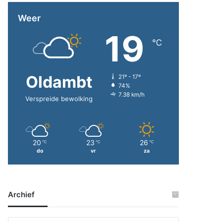
Weer
19
℃
Oldambt
21º - 17º
74%
7.38 km/h
Verspreide bewolking
20
23
26
℃
℃
℃
do
vr
za
Archief