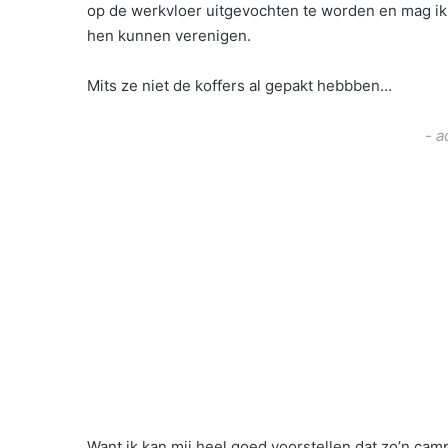
op de werkvloer uitgevochten te worden en mag ik 
hen kunnen verenigen.
Mits ze niet de koffers al gepakt hebbben…
- a
Want ik kan mij heel goed voorstellen dat zo’n camp