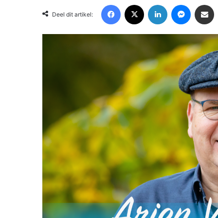
Facebook
X
LinkedIn
Messenger
Deel via Email
Deel dit artikel: