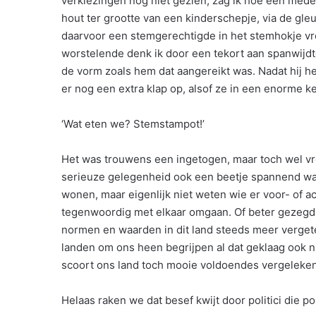
verkiezingen nog niet gezien, zag ik hoe een med
hout ter grootte van een kinderschepje, via de gle
daarvoor een stemgerechtigde in het stemhokje vre
worstelende denk ik door een tekort aan spanwijdte 
de vorm zoals hem dat aangereikt was. Nadat hij h
er nog een extra klap op, alsof ze in een enorme k
‘Wat eten we? Stemstampot!’
Het was trouwens een ingetogen, maar toch wel vrol
serieuze gelegenheid ook een beetje spannend was 
wonen, maar eigenlijk niet weten wie er voor- of ac
tegenwoordig met elkaar omgaan. Of beter gezegd, n
normen en waarden in dit land steeds meer vergete
landen om ons heen begrijpen al dat geklaag ook ni
scoort ons land toch mooie voldoendes vergeleken
Helaas raken we dat besef kwijt door politici die p