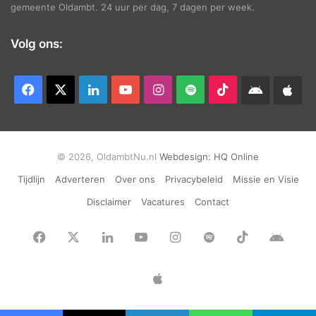
gemeente Oldambt. 24 uur per dag, 7 dagen per week.
Volg ons:
Facebook
X
LinkedIn
YouTube
Instagram
Spotify
TikTok
Android
App
app
Ap
© 2026, OldambtNu.nl
Webdesign:
HQ Online
Tijdlijn
Adverteren
Over ons
Privacybeleid
Missie en Visie
Disclaimer
Vacatures
Contact
Facebook
X
LinkedIn
YouTube
Instagram
Spotify
TikTok
Andr
app
Apple
App