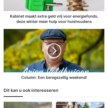
t
m
a
a
Kabinet maakt extra geld vrij voor energiefonds,
k
deze winter meer hulp voor huishoudens
t
e
C
x
o
t
l
r
u
a
m
g
n
e
:
l
E
d
e
v
n
Column: Een beregezellig weekend!
r
b
i
e
Dit kan u ook interesseren
j
r
v
e
o
g
o
e