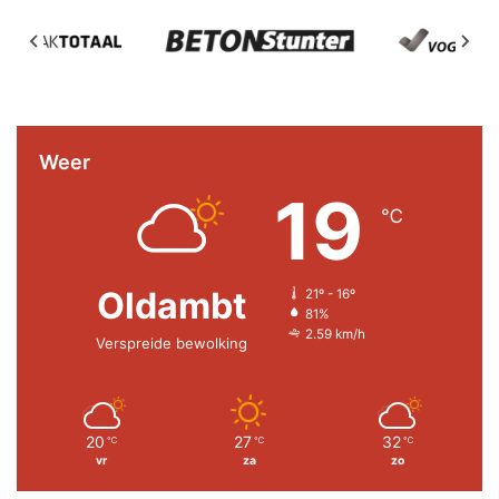
Weer
19
℃
Oldambt
21º - 16º
81%
2.59 km/h
Verspreide bewolking
20
27
32
℃
℃
℃
vr
za
zo