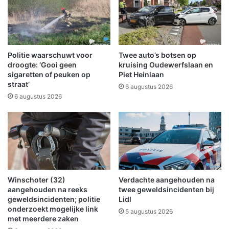
r
z
e
e
n
l
e
l
r
i
Politie waarschuwt voor
Twee auto’s botsen op
g
g
droogte: ‘Gooi geen
kruising Oudewerfslaan en
i
w
sigaretten of peuken op
Piet Heinlaan
e
straat’
e
6 augustus 2026
f
e
6 augustus 2026
o
k
n
e
d
n
s
d
,
!
d
e
Winschoter (32)
Verdachte aangehouden na
z
aangehouden na reeks
twee geweldsincidenten bij
e
geweldsincidenten; politie
Lidl
w
onderzoekt mogelijke link
5 augustus 2026
i
met meerdere zaken
n