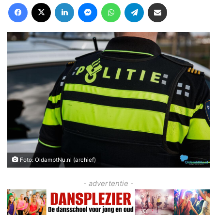
Facebook
X
LinkedIn
Messenger
WhatsApp
Telegram
Deel via Email
Foto: OldambtNu.nl (archief)
- advertentie -