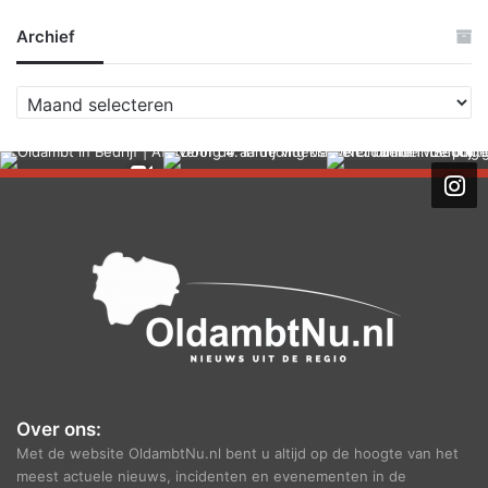
Archief
A
r
c
h
i
e
f
Over ons:
Met de website OldambtNu.nl bent u altijd op de hoogte van het
meest actuele nieuws, incidenten en evenementen in de