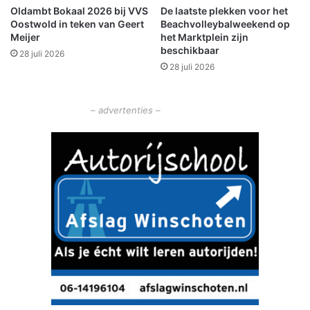
Oldambt Bokaal 2026 bij VVS
De laatste plekken voor het
e
e
Oostwold in teken van Geert
Beachvolleybalweekend op
i
r
Meijer
het Marktplein zijn
d
k
beschikbaar
28 juli 2026
r
e
28 juli 2026
o
e
n
r
d
s
– advertenties –
1
o
7
n
n
g
o
e
v
v
e
a
m
l
b
i
e
n
r
B
u
n
d
e