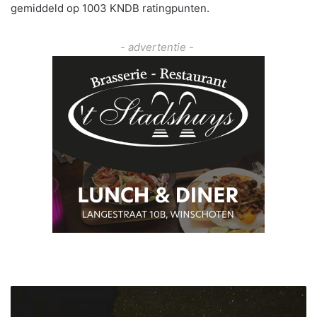
gemiddeld op 1003 KNDB ratingpunten.
- advertentie -
L
e