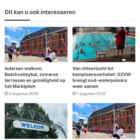
o
z
g
w
Dit kan u ook interesseren
d
a
e
a
m
r
e
g
t
e
e
w
o
o
r
n
e
d
Iedereen welkom:
Van chloorlucht tot
n
b
Beachvolleybal, zomerse
kampioensverhalen: GZVW
z
i
terrassen en gezelligheid op
brengt oud-waterpoloërs
i
het Marktplein
weer samen
j
c
e
4 augustus 2026
1 augustus 2026
h
r
t
n
b
s
a
t
a
i
r
g
h
v