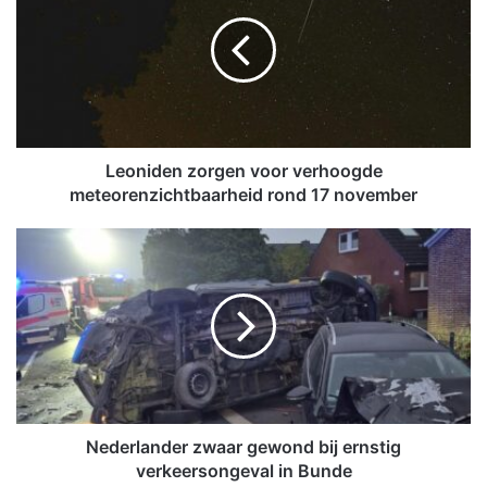
o
n
i
d
e
n
z
o
Leoniden zorgen voor verhoogde
r
meteorenzichtbaarheid rond 17 november
g
e
N
n
e
v
d
o
e
o
r
r
l
v
a
e
n
r
d
h
e
Nederlander zwaar gewond bij ernstig
o
r
verkeersongeval in Bunde