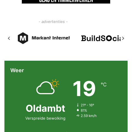
- advertenties -
Weer
19
℃
Oldambt
21º - 16º
81%
2.59 km/h
Verspreide bewolking