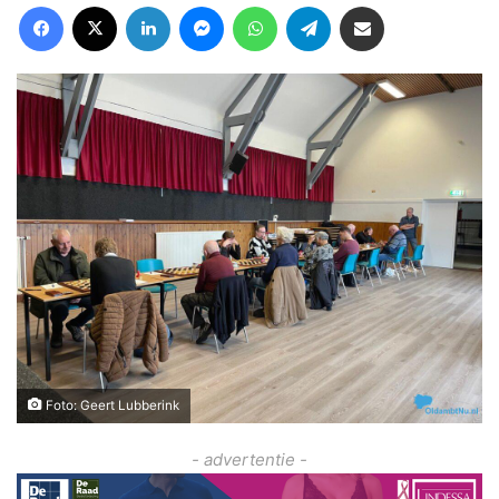
Facebook
X
LinkedIn
Messenger
WhatsApp
Telegram
Deel via Email
Foto: Geert Lubberink
- advertentie -