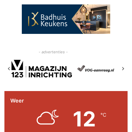
- advertenties -
Weer
12
℃