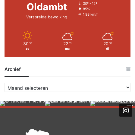
Oldambt
30º - 12º
85%
1.93 km/h
Verspreide bewolking
30
22
20
℃
℃
℃
zo
ma
di
Archief
Archief