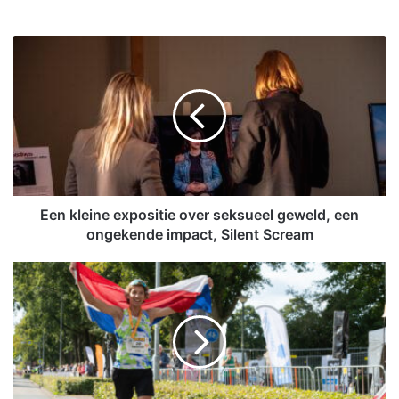
Een
kleine
expositie
over
seksueel
geweld,
een
ongekende
impact,
Silent
Een kleine expositie over seksueel geweld, een
Scream
ongekende impact, Silent Scream
RUN
Winschoten
genomineerd
voor
Breedtesportprijs
Groningen
2025