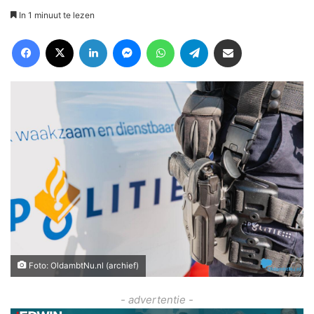
In 1 minuut te lezen
Facebook
X
LinkedIn
Messenger
WhatsApp
Telegram
Deel via Email
Foto: OldambtNu.nl (archief)
- advertentie -