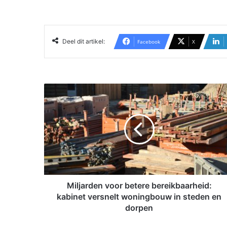
Deel dit artikel:
Facebook
X
M
i
l
j
a
r
d
e
n
v
Miljarden voor betere bereikbaarheid:
o
kabinet versnelt woningbouw in steden en
o
dorpen
r