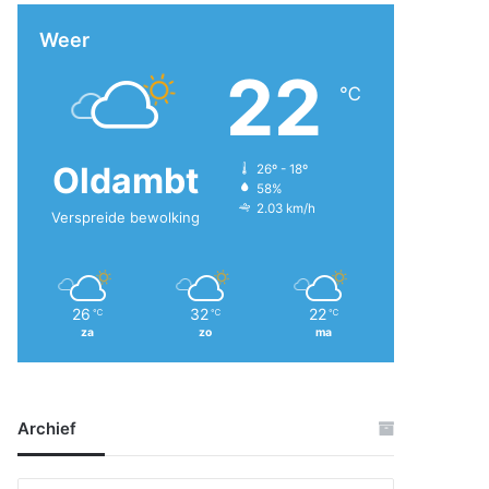
Weer
22
℃
Oldambt
26º - 18º
58%
2.03 km/h
Verspreide bewolking
26
32
22
℃
℃
℃
za
zo
ma
Archief