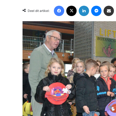
Facebook
X
LinkedIn
Messenger
Deel via Email
Deel dit artikel: