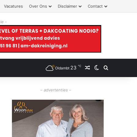
Vacatures
Over Ons
Disclaimer
Contact
ie -
℃
23
Willekeurig artikel
Switch skin
Zoeken
Oldambt
– advertenties –