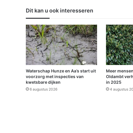
b
e
Dit kan u ook interesseren
t
e
r
e
b
e
r
e
i
k
Waterschap Hunze en Aa’s start uit
Meer mensen
b
voorzorg met inspecties van
Oldambt verh
a
kwetsbare dijken
in 2025
a
6 augustus 2026
4 augustus 2
r
h
e
i
d
:
k