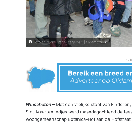
Foto en tekst: Frans Stegeman | OldambtNu.nl
- a
Winschoten
– Met een vrolijke stoet van kinderen
Sint-Maartenliedjes werd maandagochtend de feest
woongemeenschap Botanica-Hof aan de Hofstraat.