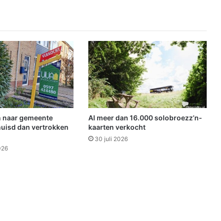
o
l
l
e
L
i
c
h
t
j
e
s
 naar gemeente
Al meer dan 16.000 solobroezz’n-
a
uisd dan vertrokken
kaarten verkocht
v
30 juli 2026
o
026
n
d
i
n
F
i
n