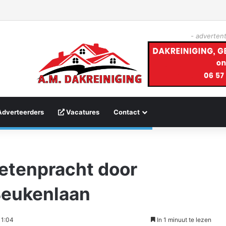
- advertent
Adverteerders
Vacatures
Contact
netenpracht door
Beukenlaan
11:04
In 1 minuut te lezen