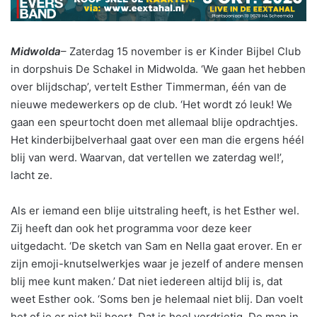
Midwolda
– Zaterdag 15 november is er Kinder Bijbel Club
in dorpshuis De Schakel in Midwolda. ‘We gaan het hebben
over blijdschap’, vertelt Esther Timmerman, één van de
nieuwe medewerkers op de club. ‘Het wordt zó leuk! We
gaan een speurtocht doen met allemaal blije opdrachtjes.
Het kinderbijbelverhaal gaat over een man die ergens héél
blij van werd. Waarvan, dat vertellen we zaterdag wel!’,
lacht ze.
Als er iemand een blije uitstraling heeft, is het Esther wel.
Zij heeft dan ook het programma voor deze keer
uitgedacht. ‘De sketch van Sam en Nella gaat erover. En er
zijn emoji-knutselwerkjes waar je jezelf of andere mensen
blij mee kunt maken.’ Dat niet iedereen altijd blij is, dat
weet Esther ook. ‘Soms ben je helemaal niet blij. Dan voelt
het of je er niet bij hoort. Dat is heel verdrietig. De man in