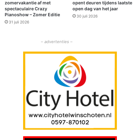
zomervakantie af met
opent deuren tijdens laatste
n
h
spectaculaire Crazy
open dag van het jaar
h
o
Pianoshow – Zomer Editie
30 juli 2026
e
t
31 juli 2026
i
e
d
n
– advertenties –