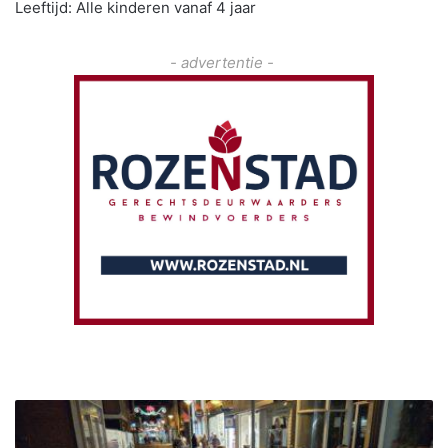
Leeftijd: Alle kinderen vanaf 4 jaar
- advertentie -
S
i