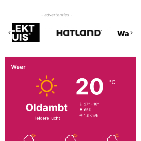
- advertenties -
Weer
20
℃
Oldambt
27º - 18º
65%
1.8 km/h
Heldere lucht