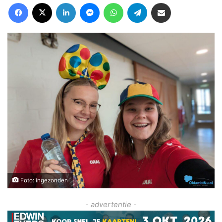
Facebook
X
LinkedIn
Messenger
WhatsApp
Telegram
Deel via Email
Foto: ingezonden
- advertentie -