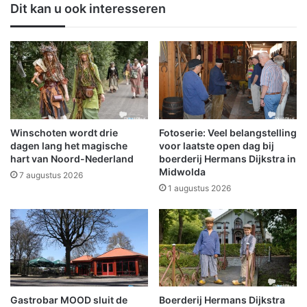
Dit kan u ook interesseren
s
n
t
t
v
e
o
r
l
k
w
l
a
a
r
a
m
s
Winschoten wordt drie
Fotoserie: Veel belangstelling
t
i
dagen lang het magische
voor laatste open dag bij
e
n
hart van Noord-Nederland
boerderij Hermans Dijkstra in
e
Midwolda
t
7 augustus 2026
n
o
1 augustus 2026
v
c
e
h
r
t
b
W
o
i
n
n
d
s
Gastrobar MOOD sluit de
Boerderij Hermans Dijkstra
e
c