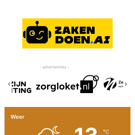
- advertenties -
Weer
℃