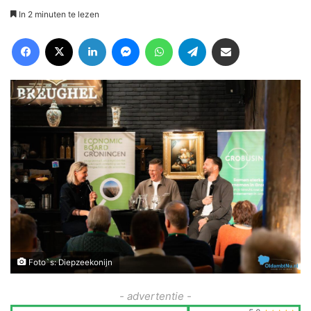
In 2 minuten te lezen
Facebook
X
LinkedIn
Messenger
WhatsApp
Telegram
Deel via Email
Foto`s: Diepzeekonijn
- advertentie -