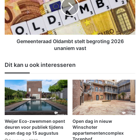
t
e
w
e
e
n
e
t
r
e
n
r
a
a
Gemeenteraad Oldambt stelt begroting 2026
a
a
unaniem vast
r
d
F
O
Dit kan u ook interesseren
i
l
n
d
s
a
t
m
e
b
r
t
w
s
o
t
l
e
Weijer Eco-zwemmen opent
Open dag in nieuw
d
l
deuren voor publiek tijdens
Winschoter
e
t
open dag op 15 augustus
appartementencomplex
Torenhof
b