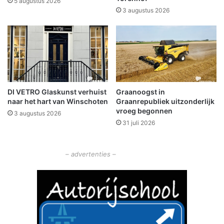
5 augustus 2026
e
3 augustus 2026
g
r
o
t
i
n
g
DI VETRO Glaskunst verhuist
Graanoogst in
2
naar het hart van Winschoten
Graanrepubliek uitzonderlijk
0
vroeg begonnen
3 augustus 2026
2
31 juli 2026
6
u
n
– advertenties –
a
n
i
e
m
v
a