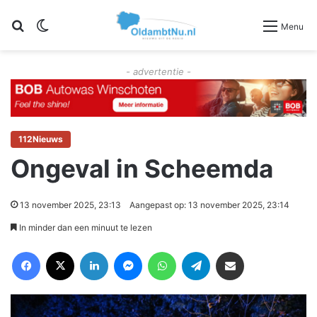
Zoeken
Switch skin
Menu
- advertentie -
112Nieuws
Ongeval in Scheemda
13 november 2025, 23:13
Aangepast op: 13 november 2025, 23:14
In minder dan een minuut te lezen
Facebook
X
LinkedIn
Messenger
WhatsApp
Telegram
Deel via Email