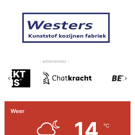
- advertenties -
Weer
14
℃