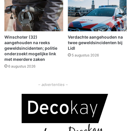
u
r
o
p
e
n
Winschoter (32)
Verdachte aangehouden na
v
aangehouden na reeks
twee geweldsincidenten bij
o
geweldsincidenten; politie
Lidl
o
onderzoekt mogelijke link
5 augustus 2026
r
met meerdere zaken
c
6 augustus 2026
r
i
m
– advertenties –
i
n
e
l
e
n
:
3