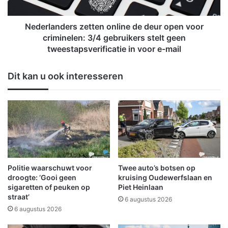
p
n
K
d
C
e
Nederlanders zetten online de deur open voor
B
r
criminelen: 3/4 gebruikers stelt geen
e
s
tweestapsverificatie in voor e-mail
u
z
k
e
Dit kan u ook interesseren
e
t
n
t
l
e
a
n
a
o
n
n
l
i
n
Politie waarschuwt voor
Twee auto’s botsen op
e
droogte: ‘Gooi geen
kruising Oudewerfslaan en
d
sigaretten of peuken op
Piet Heinlaan
e
straat’
6 augustus 2026
d
6 augustus 2026
e