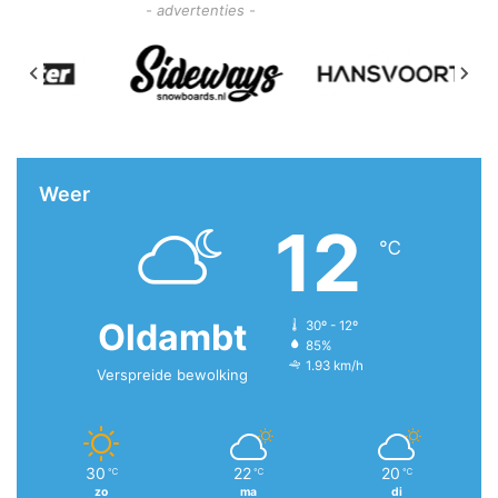
- advertenties -
Weer
12
℃
Oldambt
30º - 12º
85%
1.93 km/h
Verspreide bewolking
30
22
20
℃
℃
℃
zo
ma
di