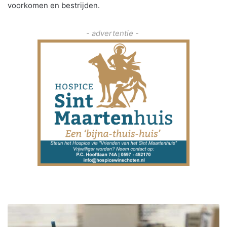
voorkomen en bestrijden.
- advertentie -
L
a