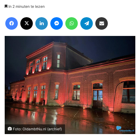
In 2 minuten te lezen
Facebook
X
LinkedIn
Messenger
WhatsApp
Telegram
Deel via Email
Foto: OldambtNu.nl (archief)