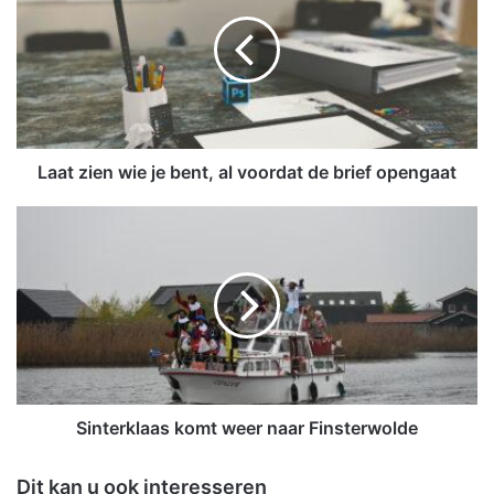
a
t
z
i
e
n
w
i
Laat zien wie je bent, al voordat de brief opengaat
e
j
S
e
i
b
n
e
t
n
e
t
r
,
k
a
l
l
a
v
a
Sinterklaas komt weer naar Finsterwolde
o
s
o
k
Dit kan u ook interesseren