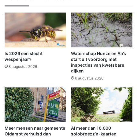
r
o
d
m
a
t
t
w
d
e
e
e
b
r
r
n
i
a
Is 2026 een slecht
Waterschap Hunze en Aa’s
e
a
wespenjaar?
start uit voorzorg met
f
r
inspecties van kwetsbare
8 augustus 2026
dijken
o
F
p
i
6 augustus 2026
e
n
n
s
g
t
a
e
a
r
t
w
o
Meer mensen naar gemeente
Al meer dan 16.000
l
Oldambt verhuisd dan
solobroezz’n-kaarten
d