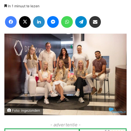
In 1 minuut te lezen
Facebook
X
LinkedIn
Messenger
WhatsApp
Telegram
Deel via Email
Foto: ingezonden
- advertentie -