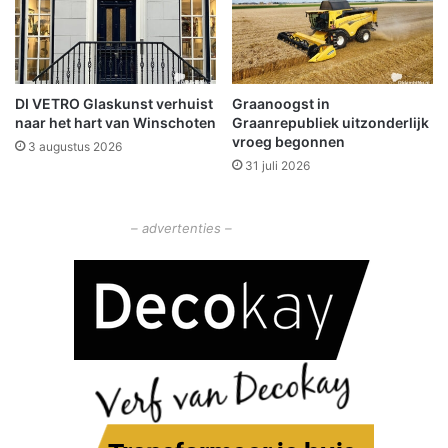
m
e
t
2
5
DI VETRO Glaskunst verhuist
Graanoogst in
-
naar het hart van Winschoten
Graanrepubliek uitzonderlijk
j
vroeg begonnen
3 augustus 2026
a
31 juli 2026
r
i
g
– advertenties –
j
u
b
i
l
e
u
m
t
i
j