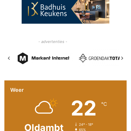
- advertenties -
Weer
22
℃
Oldambt
24º - 18º
65%