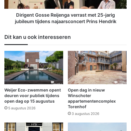
S
t
c
G
h
o
Dirigent Gosse Reijenga verrast met 25-jarig
e
s
jubileum tijdens najaarsconcert Prins Hendrik
e
s
m
e
Dit kan u ook interesseren
d
R
a
e
o
i
p
j
2
e
2
n
n
g
o
a
v
v
Weijer Eco-zwemmen opent
Open dag in nieuw
e
e
deuren voor publiek tijdens
Winschoter
m
r
open dag op 15 augustus
appartementencomplex
b
Torenhof
r
5 augustus 2026
e
a
3 augustus 2026
r
s
t