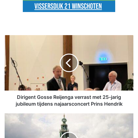
D
i
r
i
g
e
n
t
G
o
Dirigent Gosse Reijenga verrast met 25-jarig
s
jubileum tijdens najaarsconcert Prins Hendrik
s
e
V
R
a
e
n
i
F