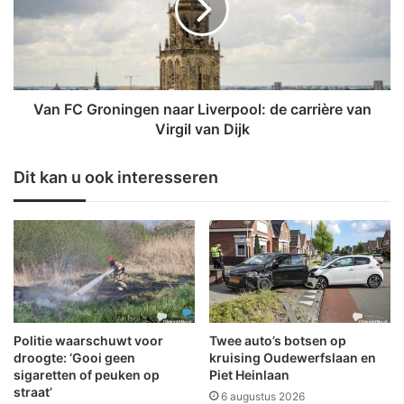
j
C
e
G
n
r
g
o
a
n
v
i
Van FC Groningen naar Liverpool: de carrière van
e
n
Virgil van Dijk
r
g
r
e
Dit kan u ook interesseren
a
n
s
n
t
a
m
a
e
r
t
L
2
i
5
v
-
e
Politie waarschuwt voor
Twee auto’s botsen op
j
r
droogte: ‘Gooi geen
kruising Oudewerfslaan en
a
p
sigaretten of peuken op
Piet Heinlaan
r
straat’
o
6 augustus 2026