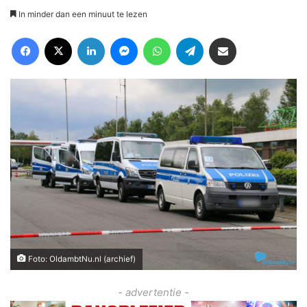
In minder dan een minuut te lezen
Facebook
X
LinkedIn
Messenger
WhatsApp
Telegram
Deel via Email
Foto: OldambtNu.nl (archief)
- advertentie -