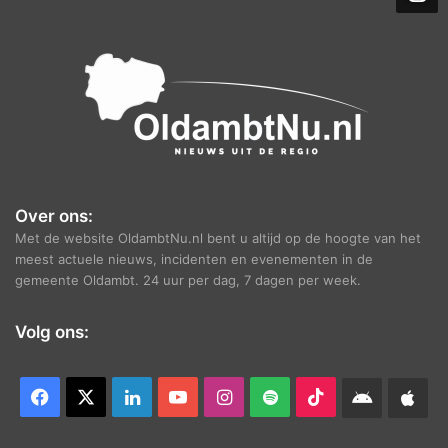
e
f
Over ons:
Met de website OldambtNu.nl bent u altijd op de hoogte van het
meest actuele nieuws, incidenten en evenementen in de
gemeente Oldambt. 24 uur per dag, 7 dagen per week.
Volg ons:
Facebook
X
LinkedIn
YouTube
Instagram
Spotify
TikTok
Android
App
app
Ap