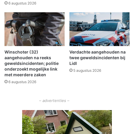
i
o
6 augustus 2026
g
l
j
:
u
d
b
e
i
c
l
a
e
r
Winschoter (32)
Verdachte aangehouden na
u
r
aangehouden na reeks
twee geweldsincidenten bij
m
i
geweldsincidenten; politie
Lidl
t
è
onderzoekt mogelijke link
5 augustus 2026
i
r
met meerdere zaken
j
e
6 augustus 2026
d
v
e
a
n
n
– advertenties –
s
V
n
i
a
r
j
g
a
i
a