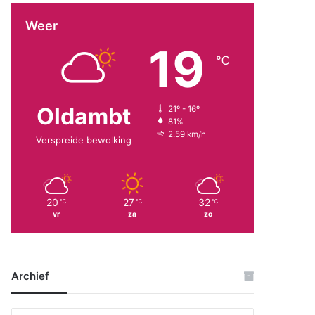
Weer
19
℃
Oldambt
21º - 16º
81%
2.59 km/h
Verspreide bewolking
20
27
32
℃
℃
℃
vr
za
zo
Archief