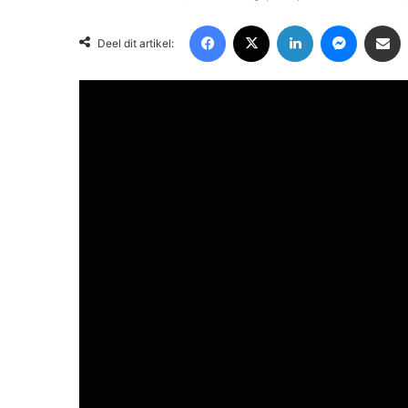
Facebook
X
LinkedIn
Messenger
Deel via Email
Deel dit artikel: