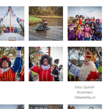
Foto: Quintin
Stoetman/
OldambtNu.nl