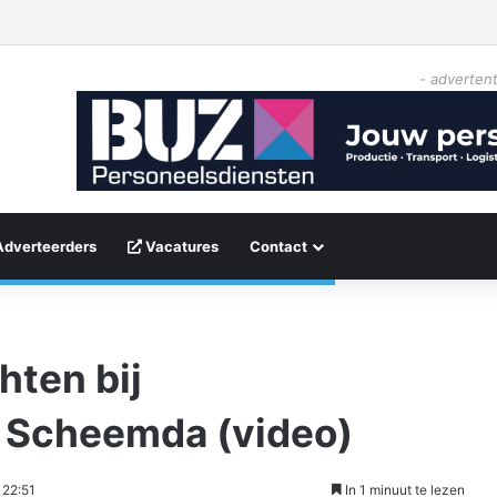
- advertent
Adverteerders
Vacatures
Contact
hten bij
n Scheemda (video)
 22:51
In 1 minuut te lezen