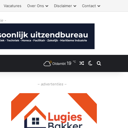
Vacatures
Over Ons
Disclaimer
Contact
ie -
℃
19
Willekeurig artikel
Switch skin
Zoeken
Oldambt
– advertenties –