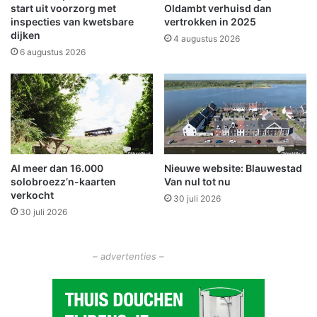
e
t
start uit voorzorg met
Oldambt verhuisd dan
n
a
inspecties van kwetsbare
vertrokken in 2025
n
dijken
r
4 augustus 2026
i
t
6 augustus 2026
s
:
h
g
a
e
l
m
W
e
i
e
n
n
Al meer dan 16.000
Nieuwe website: Blauwestad
s
t
solobroezz’n-kaarten
Van nul tot nu
c
e
verkocht
h
30 juli 2026
n
30 juli 2026
o
z
t
e
e
t
– advertenties –
n
t
e
n
m