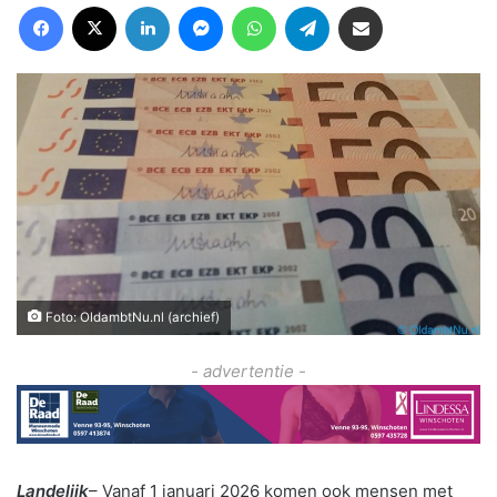
Facebook
X
LinkedIn
Messenger
WhatsApp
Telegram
Deel via Email
Foto: OldambtNu.nl (archief)
- advertentie -
Landelijk
– Vanaf 1 januari 2026 komen ook mensen met