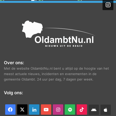
i
e
f
Over ons:
Met de website OldambtNu.nl bent u altijd op de hoogte van het
meest actuele nieuws, incidenten en evenementen in de
gemeente Oldambt. 24 uur per dag, 7 dagen per week.
Volg ons:
Facebook
X
LinkedIn
YouTube
Instagram
Spotify
TikTok
Android
App