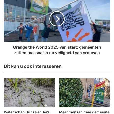
-
r
t
a
e
n
n
g
n
e
i
t
s
h
g
e
r
W
Orange the World 2025 van start: gemeenten
o
o
zetten massaal in op veiligheid van vrouwen
o
r
t
l
Dit kan u ook interesseren
s
d
u
2
c
0
c
2
e
5
s
v
i
a
n
n
T
s
Waterschap Hunze en Aa’s
Meer mensen naar gemeente