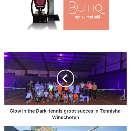
G
l
o
w
i
n
t
h
e
D
Glow in the Dark-tennis groot succes in Tennishal
a
Winschoten
r
k
O