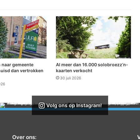
n
g
o
r
g
a
n
i
s
e
 naar gemeente
Al meer dan 16.000 solobroezz’n-
e
uisd dan vertrokken
kaarten verkocht
r
30 juli 2026
t
026
k
e
r
Volg ons op Instagram!
s
t
-
i
n
Over ons:
V