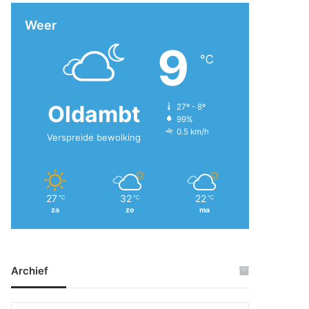
Weer
9
℃
Oldambt
27º - 8º
99%
0.5 km/h
Verspreide bewolking
27
32
22
℃
℃
℃
za
zo
ma
Archief