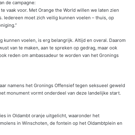
van de campagne:
te vaak voor. Met Orange the World willen we laten zien
s. Iedereen moet zich veilig kunnen voelen – thuis, op
eniging.”
 kunnen voelen, is erg belangrijk. Altijd en overal. Daarom
wust van te maken, aan te spreken op gedrag, maar ook
ij ook reden om ambassadeur te worden van het Gronings
t jaar namens het Gronings Offensief tegen seksueel geweld
het monument vormt onderdeel van deze landelijke start.
s in Oldambt oranje uitgelicht, waaronder het
 molens in Winschoten, de fontein op het Oldambtplein en