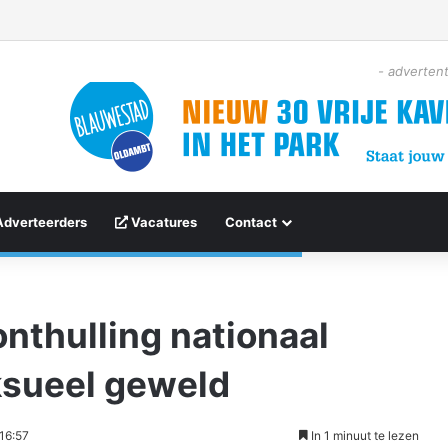
- advertent
Adverteerders
Vacatures
Contact
onthulling nationaal
sueel geweld
16:57
In 1 minuut te lezen