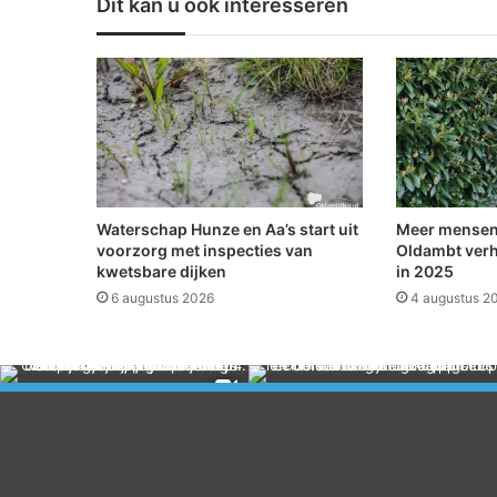
Dit kan u ook interesseren
e
n
s
I
n
f
o
P
u
n
Waterschap Hunze en Aa’s start uit
Meer mensen
t
voorzorg met inspecties van
Oldambt verh
E
kwetsbare dijken
in 2025
e
6 augustus 2026
4 augustus 2
m
s
D
o
l
l
a
r