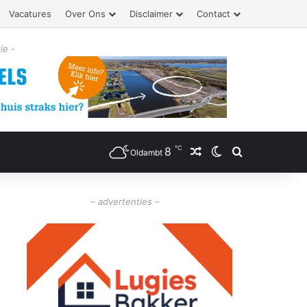
Vacatures
Over Ons
Disclaimer
Contact
ie -
℃
8
Willekeurig artikel
Switch skin
Zoeken
Oldambt
– advertenties –