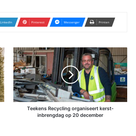
LinkedIn
Pinterest
Messenger
Printen
T
e
e
k
e
n
s
R
e
c
Teekens Recycling organiseert kerst-
y
inbrengdag op 20 december
c
l
i