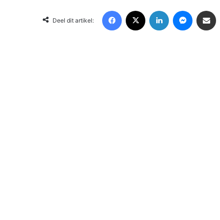
Facebook
X
LinkedIn
Messenger
Deel via Email
Deel dit artikel: