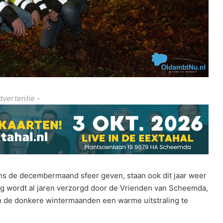
dvertentie -
ens de decembermaand sfeer geven, staan ook dit jaar weer
ng wordt al jaren verzorgd door de Vrienden van Scheemda,
 in de donkere wintermaanden een warme uitstraling te