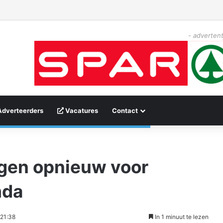
- advertent
Adverteerders
Vacatures
Contact
gen opnieuw voor
mda
 21:38
In 1 minuut te lezen