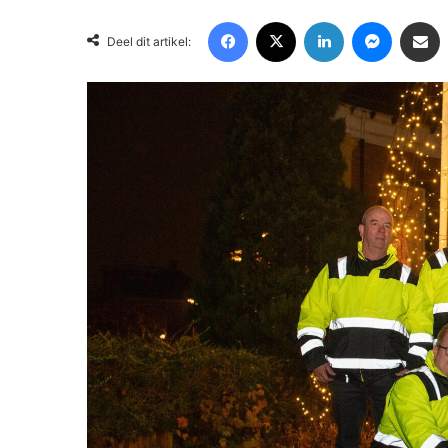
Facebook
X
LinkedIn
Messenger
Deel via Email
Deel dit artikel: