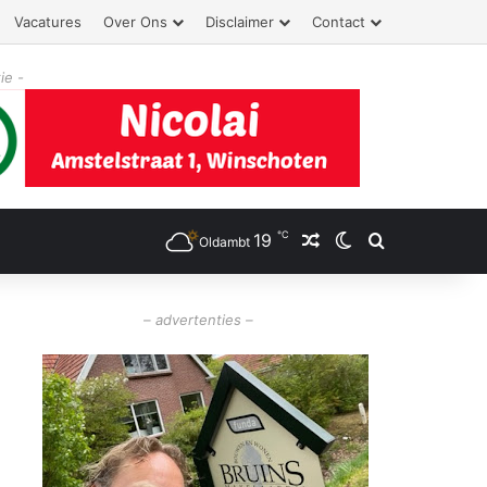
Vacatures
Over Ons
Disclaimer
Contact
ie -
℃
19
Willekeurig artikel
Switch skin
Zoeken
Oldambt
– advertenties –