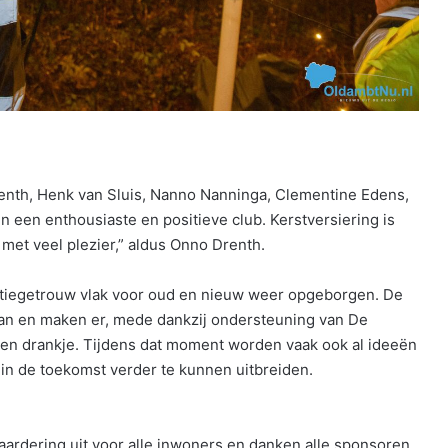
Drenth, Henk van Sluis, Nanno Nanninga, Clementine Edens,
een enthousiaste en positieve club. Kerstversiering is
 met veel plezier,” aldus Onno Drenth.
itiegetrouw vlak voor oud en nieuw weer opgeborgen. De
 aan en maken er, mede dankzij ondersteuning van De
e en drankje. Tijdens dat moment worden vaak ook al ideeën
in de toekomst verder te kunnen uitbreiden.
ardering uit voor alle inwoners en danken alle sponsoren.