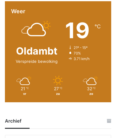
Weer
19
℃
Oldambt
21º - 15º
70%
3.71 km/h
Verspreide bewolking
21
27
32
℃
℃
℃
vr
za
zo
Archief