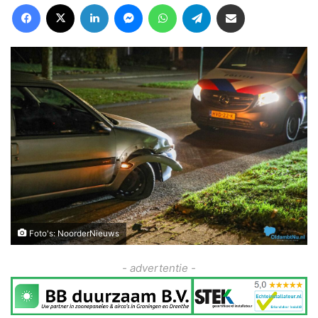
Facebook
X
LinkedIn
Messenger
WhatsApp
Telegram
Deel via Email
Foto's: NoorderNieuws
- advertentie -