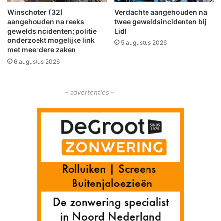
s
e
Winschoter (32)
Verdachte aangehouden na
d
g
aangehouden na reeks
twee geweldsincidenten bij
i
a
geweldsincidenten; politie
Lidl
e
n
onderzoekt mogelijke link
5 augustus 2026
n
k
met meerdere zaken
s
e
6 augustus 2026
t
l
m
i
e
j
– advertenties –
t
k
r
e
e
k
a
e
l
r
i
s
s
t
t
m
i
a
s
r
c
k
h
t
e