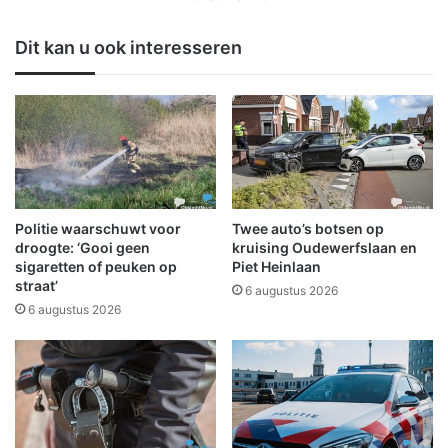
a
h
a
o
Dit kan u ook interesseren
i
t
t
e
v
n
o
o
l
r
w
g
a
a
a
n
r
i
Politie waarschuwt voor
Twee auto’s botsen op
d
s
droogte: ‘Gooi geen
kruising Oudewerfslaan en
i
e
sigaretten of peuken op
Piet Heinlaan
g
straat’
e
6 augustus 2026
e
r
6 augustus 2026
2
t
4
e
-
e
u
n
u
t
r
o