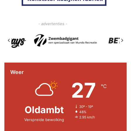
- advertenties -
Weer
27
℃
Oldambt
30º - 19º
48%
2.95 km/h
Verspreide bewolking