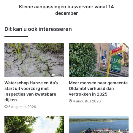
t
p
Kleine aanpassingen busvervoer vanaf 14
v
a
december
a
s
s
s
Dit kan u ook interesseren
t
i
g
n
e
g
l
e
o
n
p
b
e
u
n
s
l
v
Waterschap Hunze en Aa’s
Meer mensen naar gemeente
i
e
start uit voorzorg met
Oldambt verhuisd dan
f
r
inspecties van kwetsbare
vertrokken in 2025
t
dijken
v
4 augustus 2026
b
o
6 augustus 2026
i
e
j
r
J
v
y
a