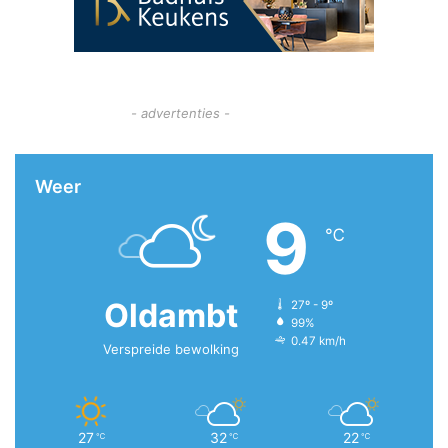
- advertenties -
Weer
9
℃
Oldambt
27º - 9º
99%
0.47 km/h
Verspreide bewolking
27
32
22
℃
℃
℃