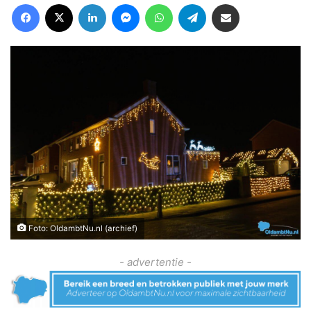
Facebook
X
LinkedIn
Messenger
WhatsApp
Telegram
Deel via Email
Foto: OldambtNu.nl (archief)
- advertentie -