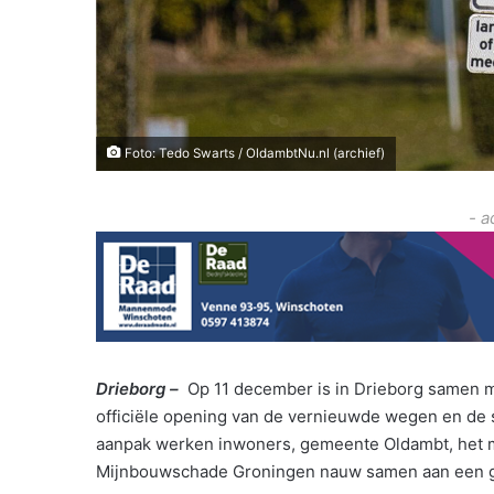
Foto: Tedo Swarts / OldambtNu.nl (archief)
- a
Drieborg –
Op 11 december is in Drieborg samen met
officiële opening van de vernieuwde wegen en de 
aanpak werken inwoners, gemeente Oldambt, het mi
Mijnbouwschade Groningen nauw samen aan een g