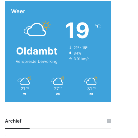
Weer
19
℃
Oldambt
21º - 16º
84%
3.91 km/h
Verspreide bewolking
21
27
31
℃
℃
℃
vr
za
zo
Archief