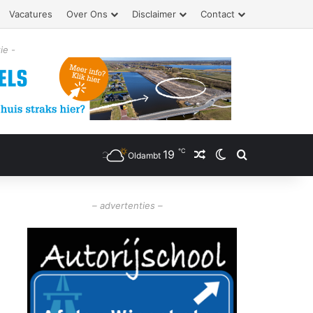
Vacatures
Over Ons
Disclaimer
Contact
ie -
℃
19
Willekeurig artikel
Switch skin
Zoeken
Oldambt
– advertenties –