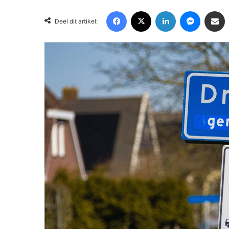
Facebook
X
LinkedIn
Messenger
Deel via Email
Deel dit artikel: