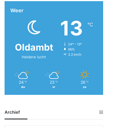
Weer
13
℃
Oldambt
24º - 13º
96%
3.3 km/h
Heldere lucht
24
23
26
℃
℃
℃
do
vr
za
Archief