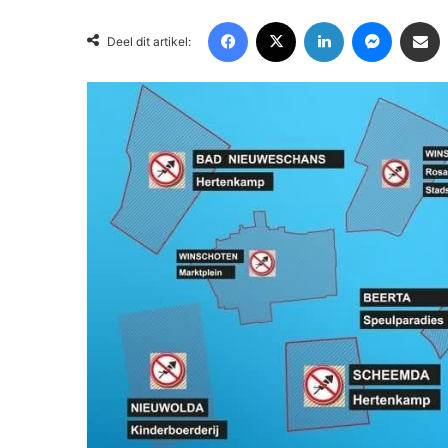
Facebook
X
LinkedIn
Messenger
Deel via Email
Deel dit artikel: