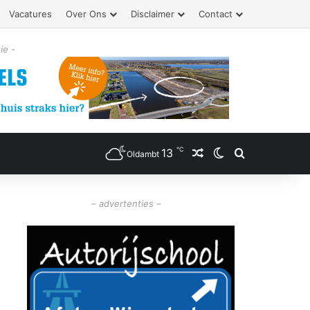
Vacatures
Over Ons
Disclaimer
Contact
ie -
℃
13
Willekeurig artikel
Switch skin
Zoeken
Oldambt
– advertenties –