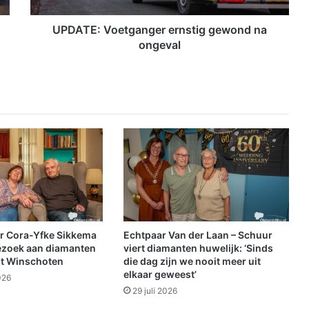
o
e
UPDATE: Voetganger ernstig gewond na
t
ongeval
g
a
n
g
e
r
e
r
n
s
t
i
g
r Cora-Yfke Sikkema
Echtpaar Van der Laan – Schuur
g
ezoek aan diamanten
viert diamanten huwelijk: ‘Sinds
e
it Winschoten
die dag zijn we nooit meer uit
elkaar geweest’
w
026
o
29 juli 2026
n