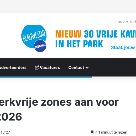
- advertent
Adverteerders
Vacatures
Contact
rkvrije zones aan voor
2026
 13:27
In 1 minuut te lezen