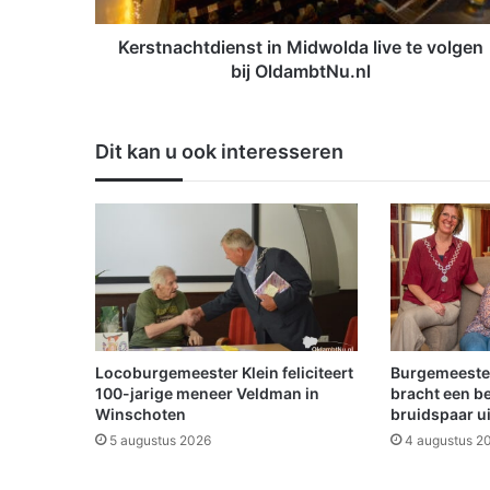
h
t
Kerstnachtdienst in Midwolda live te volgen
d
bij OldambtNu.nl
i
e
n
Dit kan u ook interesseren
s
t
i
n
M
i
d
w
o
l
Locoburgemeester Klein feliciteert
Burgemeeste
d
100-jarige meneer Veldman in
bracht een b
a
Winschoten
bruidspaar u
l
5 augustus 2026
4 augustus 2
i
v