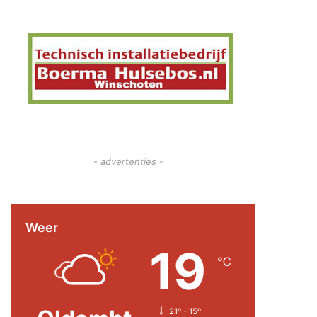
- advertenties -
Weer
19
℃
21º - 15º