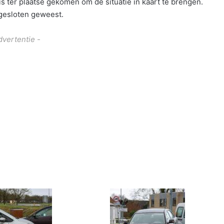
is ter plaatse gekomen om de situatie in kaart te brengen.
fgesloten geweest.
dvertentie -