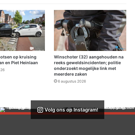
i
n
N
i
e
u
w
o
l
botsen op kruising
Winschoter (32) aangehouden na
d
n en Piet Heinlaan
reeks geweldsincidenten; politie
a
onderzoekt mogelijke link met
026
meerdere zaken
6 augustus 2026
Volg ons op Instagram!