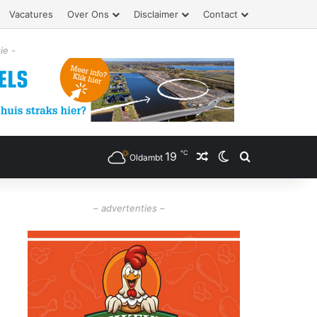
Vacatures
Over Ons
Disclaimer
Contact
ie -
℃
19
Willekeurig artikel
Switch skin
Zoeken
Oldambt
– advertenties –