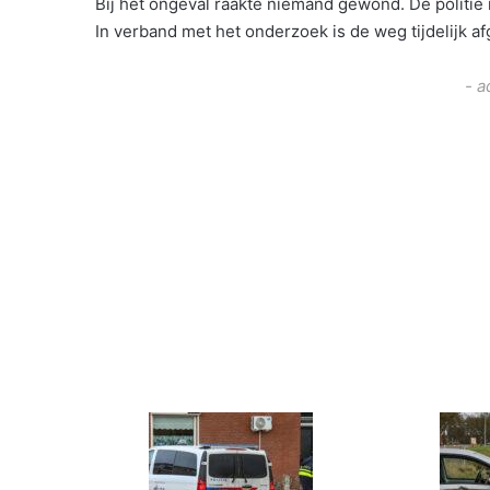
Bij het ongeval raakte niemand gewond. De politie 
In verband met het onderzoek is de weg tijdelijk a
- a