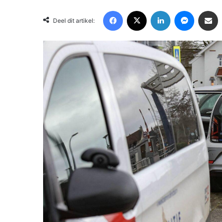
Facebook
X
LinkedIn
Messenger
Deel via Email
Deel dit artikel: