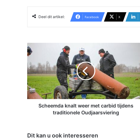
Deel dit artikel:
Facebook
X
S
c
h
e
e
m
d
a
k
n
Scheemda knalt weer met carbid tijdens
a
traditionele Oudjaarsviering
l
t
w
Dit kan u ook interesseren
e