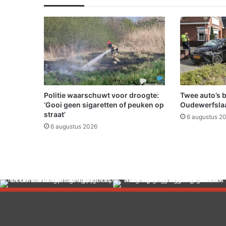
e
r
m
e
t
c
a
r
b
Politie waarschuwt voor droogte:
Twee auto’s 
i
‘Gooi geen sigaretten of peuken op
Oudewerfslaa
d
straat’
6 augustus 2
t
6 augustus 2026
i
j
d
e
n
s
t
r
a