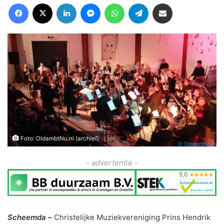
Facebook
X
LinkedIn
Messenger
WhatsApp
Telegram
Deel via Email
Foto: OldambtNu.nl (archief)
- advertentie -
Scheemda –
Christelijke Muziekvereniging Prins Hendrik