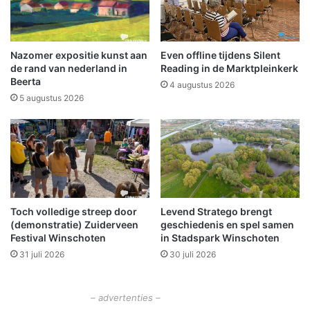
o
r
m
o
Nazomer expositie kunst aan
Even offline tijdens Silent
g
de rand van nederland in
Reading in de Marktpleinkerk
e
Beerta
4 augustus 2026
l
5 augustus 2026
i
j
k
v
u
u
r
Toch volledige streep door
Levend Stratego brengt
w
(demonstratie) Zuiderveen
geschiedenis en spel samen
e
Festival Winschoten
in Stadspark Winschoten
r
31 juli 2026
30 juli 2026
k
i
n
– advertenties –
W