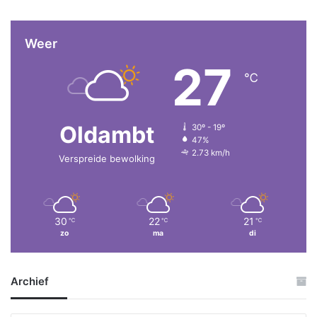
Weer
27
℃
Oldambt
30º - 19º
47%
2.73 km/h
Verspreide bewolking
30
22
21
℃
℃
℃
zo
ma
di
Archief