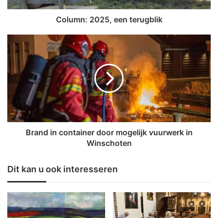
0
2
Column: 2025, een terugblik
5
,
B
e
r
e
a
n
n
t
d
e
i
r
n
u
c
g
o
b
n
Brand in container door mogelijk vuurwerk in
l
t
Winschoten
i
a
k
i
Dit kan u ook interesseren
n
e
r
d
o