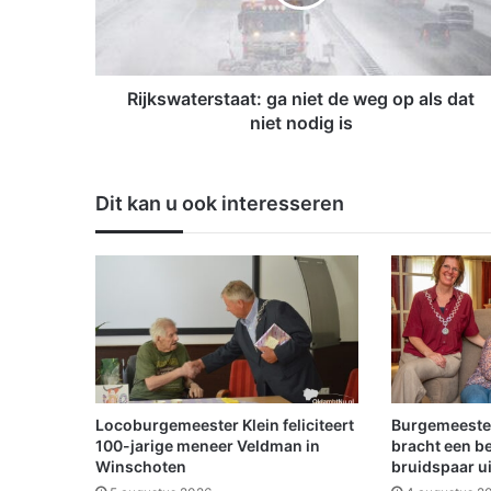
w
a
t
e
r
Rijkswaterstaat: ga niet de weg op als dat
s
niet nodig is
t
a
a
Dit kan u ook interesseren
t
:
g
a
n
i
e
t
d
e
Locoburgemeester Klein feliciteert
Burgemeeste
w
100-jarige meneer Veldman in
bracht een b
e
Winschoten
bruidspaar u
g