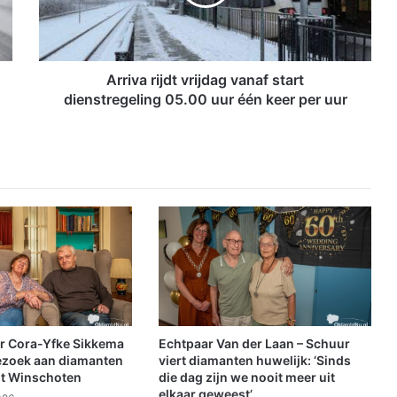
a
r
i
j
d
Arriva rijdt vrijdag vanaf start
t
dienstregeling 05.00 uur één keer per uur
v
r
i
j
d
a
g
v
a
n
a
f
s
r Cora-Yfke Sikkema
Echtpaar Van der Laan – Schuur
t
ezoek aan diamanten
viert diamanten huwelijk: ‘Sinds
a
it Winschoten
die dag zijn we nooit meer uit
elkaar geweest’
r