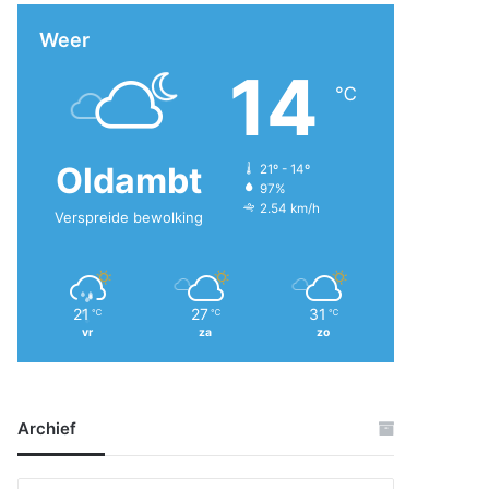
Weer
14
℃
Oldambt
21º - 14º
97%
2.54 km/h
Verspreide bewolking
21
27
31
℃
℃
℃
vr
za
zo
Archief