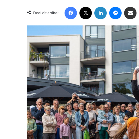
Facebook
X
LinkedIn
Messenger
Deel via Email
Deel dit artikel: