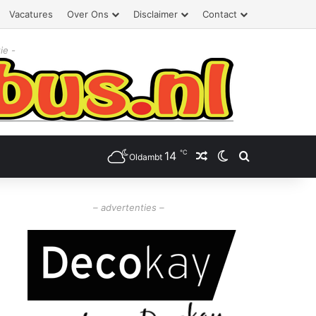
Vacatures
Over Ons
Disclaimer
Contact
ie -
℃
14
Willekeurig artikel
Switch skin
Zoeken
Oldambt
– advertenties –