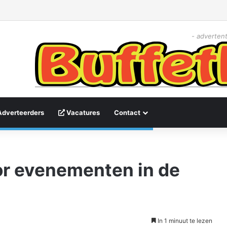
- advertent
Adverteerders
Vacatures
Contact
or evenementen in de
In 1 minuut te lezen