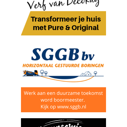
e
n
g
e
m
a
l
e
n
d
a
g
e
n