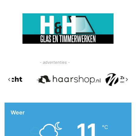
- advertenties -
Weer
11
℃