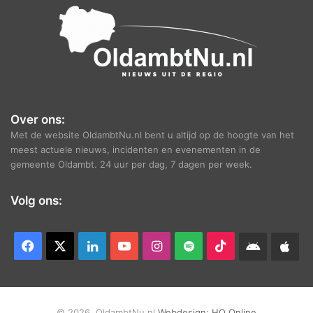
Over ons:
Met de website OldambtNu.nl bent u altijd op de hoogte van het
meest actuele nieuws, incidenten en evenementen in de
gemeente Oldambt. 24 uur per dag, 7 dagen per week.
Volg ons:
Facebook
X
LinkedIn
YouTube
Instagram
Spotify
TikTok
Android
App
app
Ap
© 2026, OldambtNu.nl
Webdesign:
HQ Online