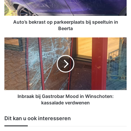
b
e
k
r
Auto’s bekrast op parkeerplaats bij speeltuin in
a
Beerta
s
t
I
o
n
p
b
p
r
a
a
r
a
k
k
e
b
e
i
r
j
Inbraak bij Gastrobar Mood in Winschoten:
p
G
kassalade verdwenen
l
a
a
s
Dit kan u ook interesseren
a
t
t
r