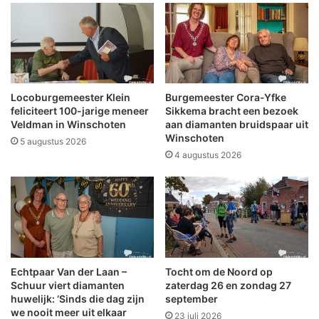
s
o
b
b
i
a
j
r
s
M
p
o
e
o
Locoburgemeester Klein
Burgemeester Cora-Yfke
e
d
feliciteert 100-jarige meneer
Sikkema bracht een bezoek
l
i
Veldman in Winschoten
aan diamanten bruidspaar uit
t
Winschoten
n
5 augustus 2026
u
W
4 augustus 2026
i
i
n
n
i
s
n
c
B
h
e
o
e
t
Echtpaar Van der Laan –
Tocht om de Noord op
r
e
Schuur viert diamanten
zaterdag 26 en zondag 27
t
n
huwelijk: ‘Sinds die dag zijn
september
a
:
we nooit meer uit elkaar
23 juli 2026
k