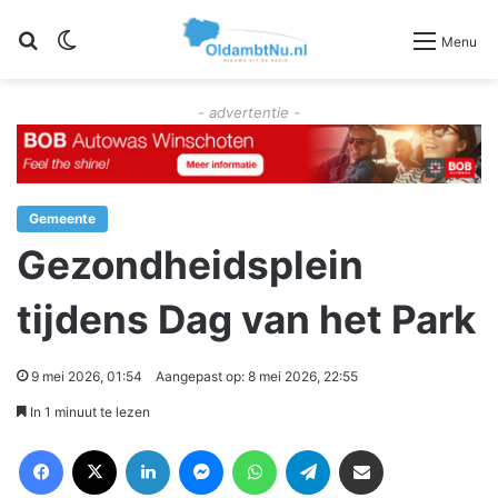
Zoeken
Switch skin
Menu
- advertentie -
Gemeente
Gezondheidsplein
tijdens Dag van het Park
9 mei 2026, 01:54
Aangepast op: 8 mei 2026, 22:55
In 1 minuut te lezen
Facebook
X
LinkedIn
Messenger
WhatsApp
Telegram
Deel via Email