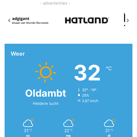
- advertenties -
Weer
32
℃
Oldambt
32º - 19º
28%
3.87 km/h
Heldere lucht
31
22
21
℃
℃
℃
zo
ma
di