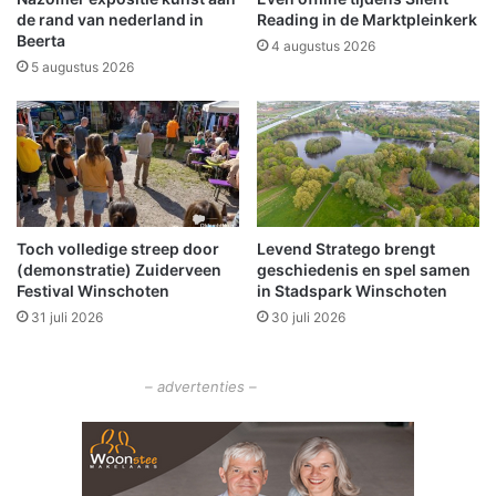
t
i
de rand van nederland in
Reading in de Marktpleinkerk
v
t
Beerta
4 augustus 2026
o
S
5 augustus 2026
o
t
r
o
d
o
e
m
n
g
k
e
s
m
p
a
Toch volledige streep door
Levend Stratego brengt
o
(demonstratie) Zuiderveen
geschiedenis en spel samen
a
Festival Winschoten
in Stadspark Winschoten
r
l
t
W
31 juli 2026
30 juli 2026
e
i
n
n
– advertenties –
s
c
h
o
t