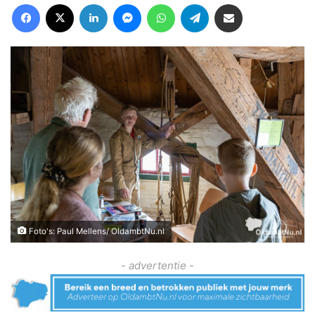
Facebook
X
LinkedIn
Messenger
WhatsApp
Telegram
Deel via Email
Foto's: Paul Mellens/ OldambtNu.nl
- advertentie -