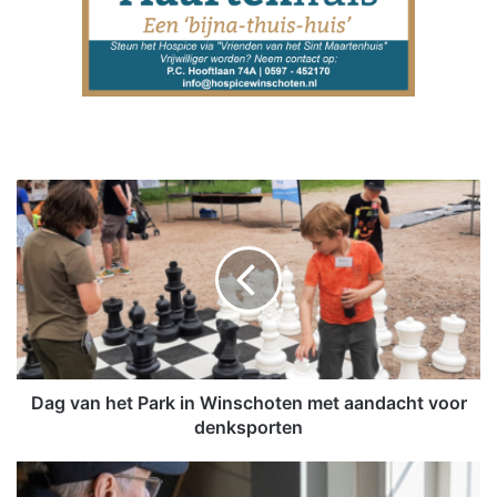
D
a
g
v
a
n
h
e
t
P
Dag van het Park in Winschoten met aandacht voor
a
denksporten
r
k
R
i
a