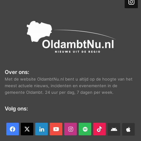
i
e
f
Over ons:
Met de website OldambtNu.nl bent u altijd op de hoogte van het
meest actuele nieuws, incidenten en evenementen in de
gemeente Oldambt. 24 uur per dag, 7 dagen per week.
Volg ons:
Facebook
X
LinkedIn
YouTube
Instagram
Spotify
TikTok
Android
App