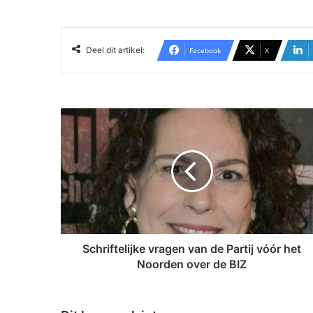
Deel dit artikel:
Facebook
X
S
c
h
r
i
f
t
e
l
i
Schriftelijke vragen van de Partij vóór het
j
Noorden over de BIZ
k
e
v