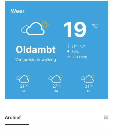
Weer
19
℃
Oldambt
21º - 16º
84%
3.91 km/h
Verspreide bewolking
21
27
31
℃
℃
℃
vr
za
zo
Archief