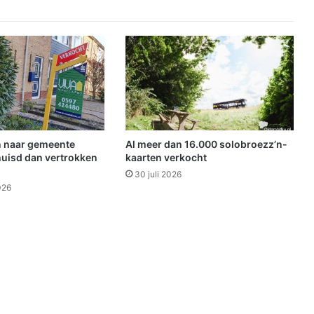
l
a
s
s
m
e
t
M
a
r
 naar gemeente
Al meer dan 16.000 solobroezz’n-
e
uisd dan vertrokken
kaarten verkocht
n
30 juli 2026
S
026
t
o
f
f
e
l
s
i