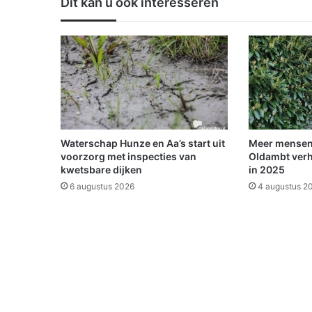
Dit kan u ook interesseren
r
a
g
e
n
v
a
n
d
e
Waterschap Hunze en Aa’s start uit
Meer mensen
P
voorzorg met inspecties van
Oldambt verh
a
kwetsbare dijken
in 2025
r
6 augustus 2026
4 augustus 2
t
i
j
v
ó
ó
r
h