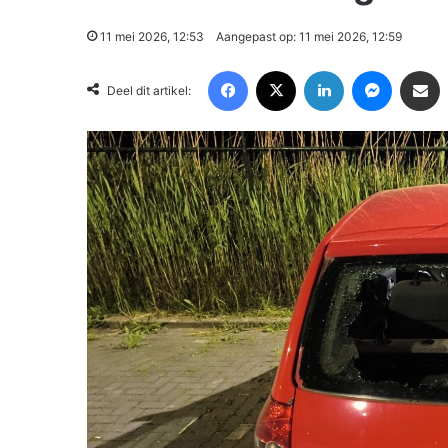
11 mei 2026, 12:53
Aangepast op: 11 mei 2026, 12:59
Facebook
X
LinkedIn
Messenger
Deel via Email
Deel dit artikel: