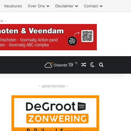
Vacatures
Over Ons
Disclaimer
Contact
ie -
℃
19
Willekeurig artikel
Switch skin
Zoeken
Oldambt
– advertenties –