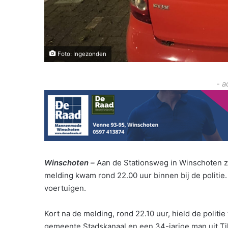
Foto: Ingezonden
- a
Winschoten –
Aan de Stationsweg in Winschoten z
melding kwam rond 22.00 uur binnen bij de politie. 
voertuigen.
Kort na de melding, rond 22.10 uur, hield de polit
gemeente Stadskanaal en een 34-jarige man uit Ti