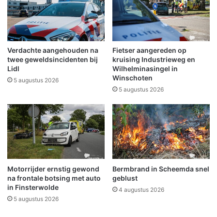
t
t
e
n
n
a
w
a
e
r
Verdachte aangehouden na
Fietser aangereden op
g
C
twee geweldsincidenten bij
kruising Industrieweg en
e
u
Lidl
Wilhelminasingel in
n
Winschoten
l
5 augustus 2026
s
t
5 augustus 2026
w
u
e
u
r
r
k
h
z
u
a
i
a
s
Motorrijder ernstig gewond
Bermbrand in Scheemda snel
m
d
na frontale botsing met auto
geblust
h
e
in Finsterwolde
e
4 augustus 2026
K
5 augustus 2026
d
l
e
i