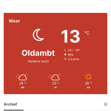
Weer
13
℃
Oldambt
24º - 13º
96%
3.3 km/h
Heldere lucht
24
23
26
℃
℃
℃
do
vr
za
Archief