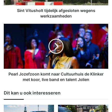
s
h
Sint Vitusholt tijdelijk afgesloten wegens
o
werkzaamheden
l
t
P
t
e
i
a
j
r
d
l
e
J
l
o
i
z
j
e
k
f
Pearl Jozefzoon komt naar Cultuurhuis de Klinker
a
z
met koor, live band en talent Jolien
f
o
g
o
Dit kan u ook interesseren
e
n
s
k
l
o
o
m