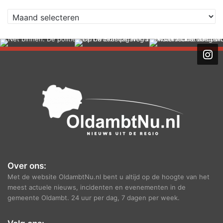
A
r
c
h
i
e
f
Over ons:
Met de website OldambtNu.nl bent u altijd op de hoogte van het
meest actuele nieuws, incidenten en evenementen in de
gemeente Oldambt. 24 uur per dag, 7 dagen per week.