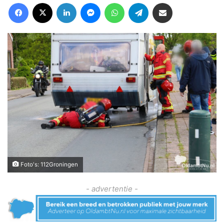
Facebook
X
LinkedIn
Messenger
WhatsApp
Telegram
Deel via Email
Foto's: 112Groningen
- advertentie -