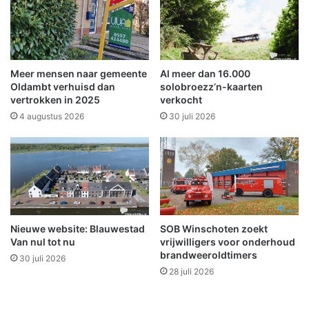
n
n
d
a
o
a
o
r
r
M
Meer mensen naar gemeente
Al meer dan 16.000
k
a
Oldambt verhuisd dan
solobroezz’n-kaarten
a
r
vertrokken in 2025
verkocht
p
t
4 augustus 2026
30 juli 2026
o
e
t
n
t
G
e
r
w
u
a
p
r
s
m
Nieuwe website: Blauwestad
SOB Winschoten zoekt
t
Van nul tot nu
vrijwilligers voor onderhoud
t
r
brandweeroldtimers
e
a
30 juli 2026
p
28 juli 2026
:
o
v
m
a