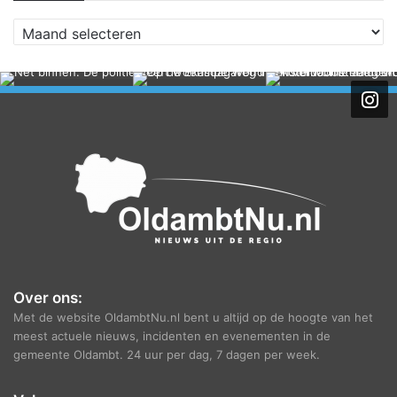
A
r
c
h
i
e
f
Over ons:
Met de website OldambtNu.nl bent u altijd op de hoogte van het
meest actuele nieuws, incidenten en evenementen in de
gemeente Oldambt. 24 uur per dag, 7 dagen per week.