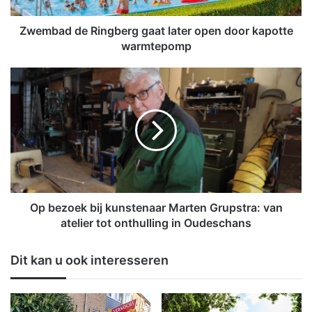
d
e
R
Zwembad de Ringberg gaat later open door kapotte
i
warmtepomp
n
g
O
b
p
e
b
r
e
g
z
g
o
a
e
a
k
t
b
l
i
Op bezoek bij kunstenaar Marten Grupstra: van
a
j
atelier tot onthulling in Oudeschans
t
k
e
u
Dit kan u ook interesseren
r
n
o
s
p
t
e
e