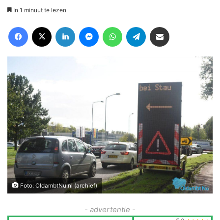
In 1 minuut te lezen
Facebook
X
LinkedIn
Messenger
WhatsApp
Telegram
Deel via Email
Foto: OldambtNu.nl (archief)
- advertentie -