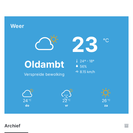
Weer
23
℃
Oldambt
24º - 18º
56%
8.15 km/h
Verspreide bewolking
24
22
26
℃
℃
℃
do
vr
za
Archief