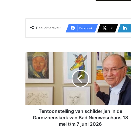
Deel dit artikel:
Facebook
X
T
e
n
t
o
o
n
s
t
e
Tentoonstelling van schilderijen in de
l
Garnizoenskerk van Bad Nieuweschans 18
l
mei t/m 7 juni 2026
i