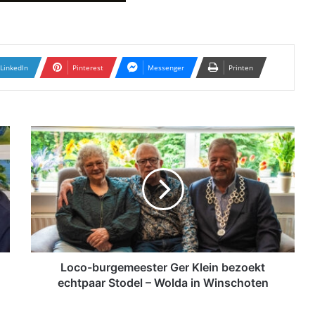
LinkedIn
Pinterest
Messenger
Printen
L
o
c
o
-
b
u
r
g
e
Loco-burgemeester Ger Klein bezoekt
m
echtpaar Stodel – Wolda in Winschoten
e
e