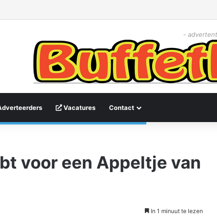
- advertent
Adverteerders
Vacatures
Contact
t voor een Appeltje van
In 1 minuut te lezen