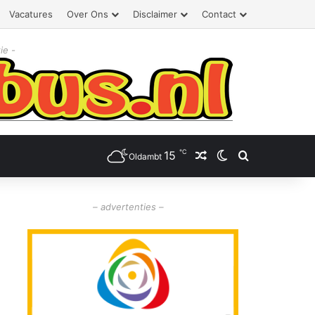
Vacatures
Over Ons
Disclaimer
Contact
ie -
℃
15
Willekeurig artikel
Switch skin
Zoeken
Oldambt
– advertenties –