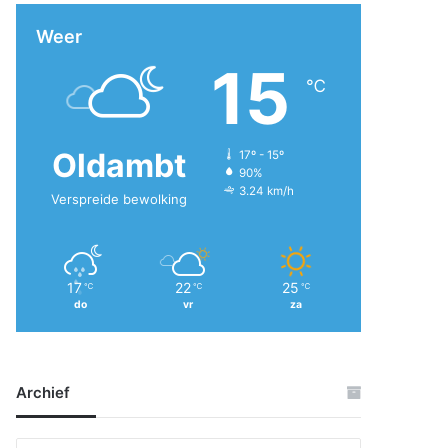
Weer
15
℃
Oldambt
17º - 15º
90%
3.24 km/h
Verspreide bewolking
17
22
25
℃
℃
℃
do
vr
za
Archief