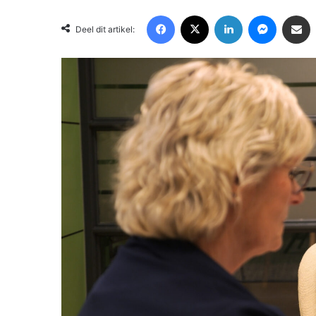
Facebook
X
LinkedIn
Messenger
Deel via Email
Deel dit artikel: